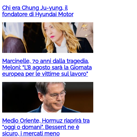
Chi era Chung Ju-yung, il
fondatore di Hyundai Motor
Marcinelle, 70 anni dalla tragedia.
Meloni: “L’8 agosto sarà la Giornata
europea per le vittime sul lavoro”
Medio Oriente, Hormuz riaprirà tra
“oggi o domani”. Bessent ne è
sicuro, i mercati meno