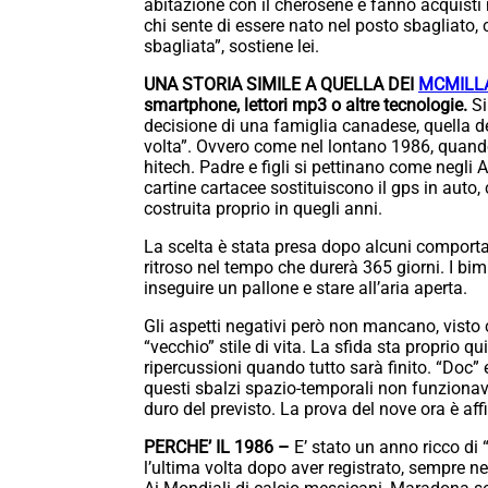
abitazione con il cherosene e fanno acquisti n
chi sente di essere nato nel posto sbagliato, 
sbagliata”, sostiene lei.
UNA STORIA SIMILE A QUELLA DEI
MCMILLA
smartphone, lettori mp3 o altre tecnologie.
Si
decisione di una famiglia canadese, quella de
volta”. Ovvero come nel lontano 1986, quando
hitech. Padre e figli si pettinano come negli A
cartine cartacee sostituiscono il gps in auto
costruita proprio in quegli anni.
La scelta è stata presa dopo alcuni comportam
ritroso nel tempo che durerà 365 giorni. I bim
inseguire un pallone e stare all’aria aperta.
Gli aspetti negativi però non mancano, visto 
“vecchio” stile di vita. La sfida sta proprio qu
ripercussioni quando tutto sarà finito. “Doc”
questi sbalzi spazio-temporali non funzionava
duro del previsto. La prova del nove ora è aff
PERCHE’ IL 1986 –
E’ stato un anno ricco di
l’ultima volta dopo aver registrato, sempre n