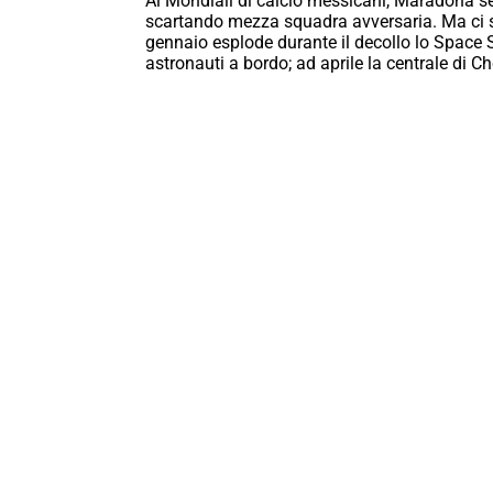
Ai Mondiali di calcio messicani, Maradona seg
scartando mezza squadra avversaria. Ma ci s
gennaio esplode durante il decollo lo Space 
astronauti a bordo; ad aprile la centrale di C