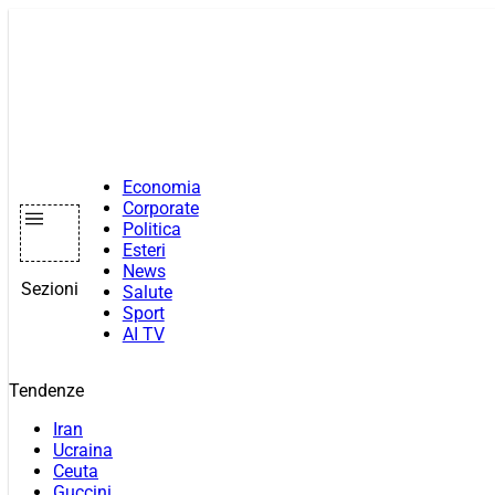
Vai
al
contenuto
Economia
Corporate
Politica
Esteri
News
Sezioni
Salute
Sport
AI TV
Tendenze
Iran
Ucraina
Ceuta
Guccini