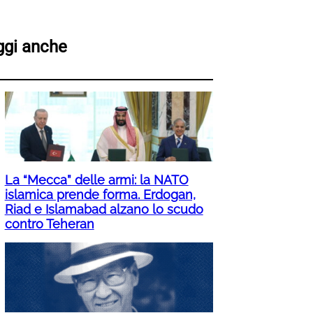
ggi anche
La “Mecca” delle armi: la NATO
islamica prende forma. Erdogan,
Riad e Islamabad alzano lo scudo
contro Teheran