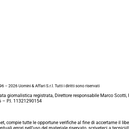
6 – 2026 Uomini & Affari S.r.l. Tutti i diritti sono riservati
ata giornalistica registrata, Direttore responsabile Marco Scotti, 
 – P.I. 11321290154
et, compie tutte le opportune verifiche al fine di accertarne il libe
eventuali errori nell’uso del materiale riservato, scriveteci a tecn