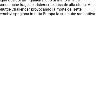
na due gol all’Inghilterra, uno di mano e l’altro
ono anche tragedie tristemente passate alla storia. A
Shuttle Challenger, provocando la morte dei sette
hernobyl sprigiona in tutta Europa la sua nube radioattiva.