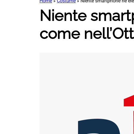
Home
»
Costume
»
Niente smartphone né elet
Niente smartp
come nell’Ot