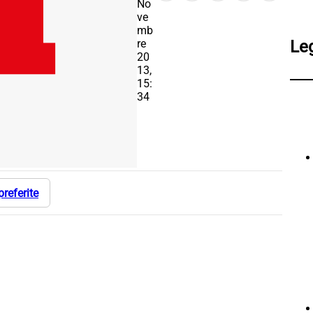
No
ve
mb
re
Le
20
13,
15:
34
preferite