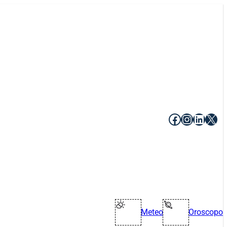
Facebook
Instagr
Linke
X
Meteo
Oroscopo