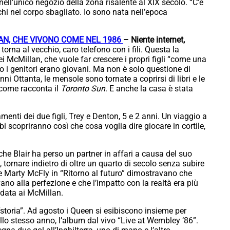
ell’unico negozio della zona risalente al XIX secolo. “C’è
chi nel corpo sbagliato. Io sono nata nell’epoca
N, CHE VIVONO COME NEL 1986
– Niente internet,
 torna al vecchio, caro telefono con i fili. Questa la
i McMillan, che vuole far crescere i propri figli “come una
 i genitori erano giovani. Ma non è solo questione di
nni Ottanta, le mensole sono tornate a coprirsi di libri e le
, come racconta il
Toronto Sun
. E anche la casa è stata
enti dei due figli, Trey e Denton, 5 e 2 anni. Un viaggio a
bi scopriranno così che cosa voglia dire giocare in cortile,
che Blair ha perso un partner in affari a causa del suo
i, tornare indietro di oltre un quarto di secolo senza subire
 e Marty McFly in “Ritorno al futuro” dimostravano che
no alla perfezione e che l’impatto con la realtà era più
idata ai McMillan.
 “storia”. Ad agosto i Queen si esibiscono insieme per
ello stesso anno, l’album dal vivo “Live at Wembley ‘86”.