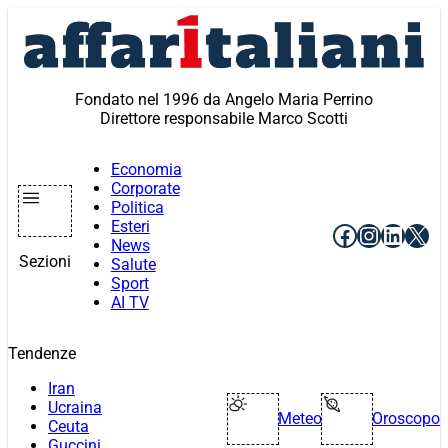
Vai
al
contenuto
Fondato nel 1996 da Angelo Maria Perrino
Direttore responsabile Marco Scotti
Economia
Corporate
Politica
Esteri
Facebook
Instagr
Linke
X
News
Sezioni
Salute
Sport
AI TV
Tendenze
Iran
Ucraina
Meteo
Oroscopo
Ceuta
Guccini