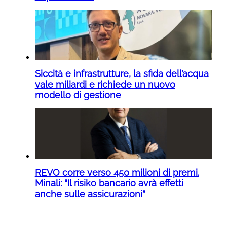
Siccità e infrastrutture, la sfida dell’acqua
vale miliardi e richiede un nuovo
modello di gestione
REVO corre verso 450 milioni di premi.
Minali: “Il risiko bancario avrà effetti
anche sulle assicurazioni”