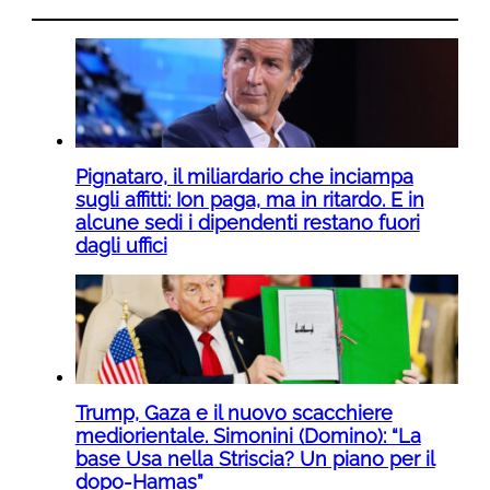
Pignataro, il miliardario che inciampa
sugli affitti: Ion paga, ma in ritardo. E in
alcune sedi i dipendenti restano fuori
dagli uffici
Trump, Gaza e il nuovo scacchiere
mediorientale. Simonini (Domino): “La
base Usa nella Striscia? Un piano per il
dopo-Hamas”