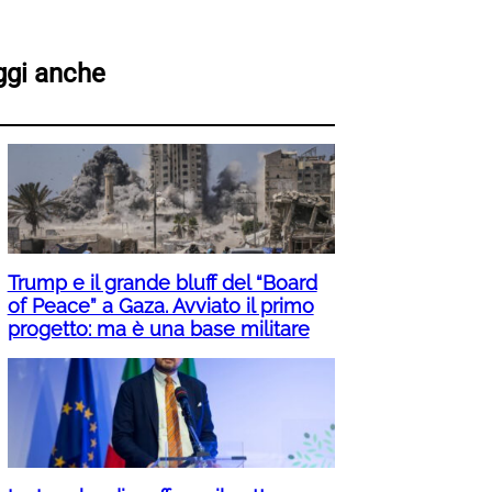
ggi anche
Trump e il grande bluff del “Board
of Peace” a Gaza. Avviato il primo
progetto: ma è una base militare