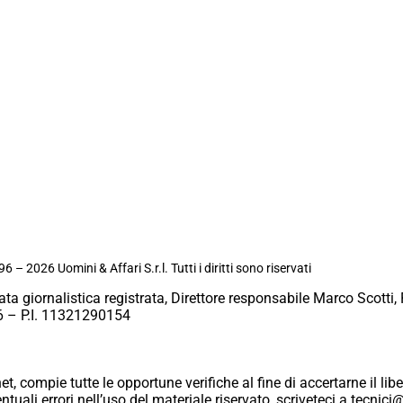
6 – 2026 Uomini & Affari S.r.l. Tutti i diritti sono riservati
ata giornalistica registrata, Direttore responsabile Marco Scotti, 
 – P.I. 11321290154
et, compie tutte le opportune verifiche al fine di accertarne il libe
eventuali errori nell’uso del materiale riservato, scriveteci a tecn