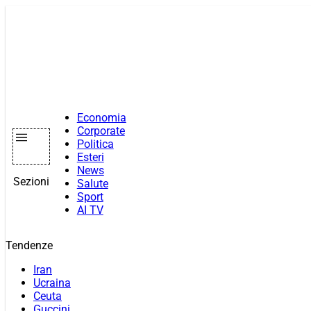
Vai
al
contenuto
Economia
Corporate
Politica
Esteri
News
Sezioni
Salute
Sport
AI TV
Tendenze
Iran
Ucraina
Ceuta
Guccini