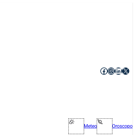
Facebook
Instagr
Linke
X
Meteo
Oroscopo