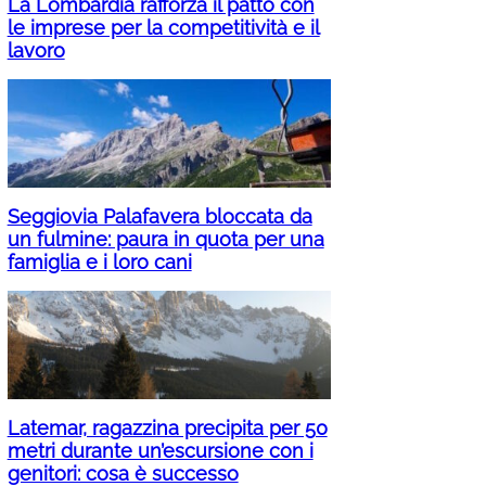
La Lombardia rafforza il patto con
le imprese per la competitività e il
lavoro
Seggiovia Palafavera bloccata da
un fulmine: paura in quota per una
famiglia e i loro cani
Latemar, ragazzina precipita per 50
metri durante un’escursione con i
genitori: cosa è successo