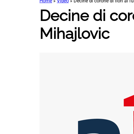
Home
»
Video
»
Decine di corone di fiori ai f
Decine di coro
Mihajlovic