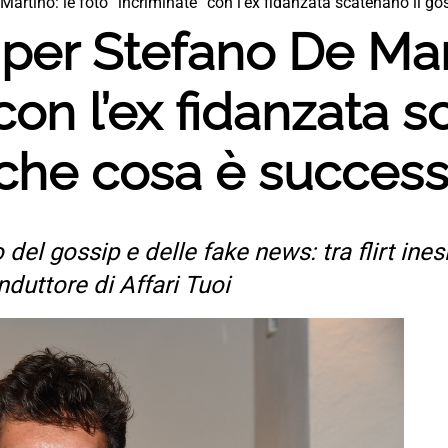
Martino: le foto “incriminate” con l’ex fidanzata scatenano il g
per Stefano De Mart
con l’ex fidanzata s
 che cosa è succes
el gossip e delle fake news: tra flirt inesi
onduttore di Affari Tuoi