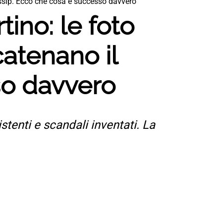
ossip. Ecco che cosa è successo davvero
ino: le foto
catenano il
so davvero
stenti e scandali inventati. La