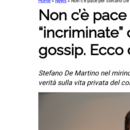
Home
»
News
»
Non c’è pace per Stefano De 
Non c’è pace 
“incriminate” 
gossip. Ecco
Stefano De Martino nel mirino d
verità sulla vita privata del c