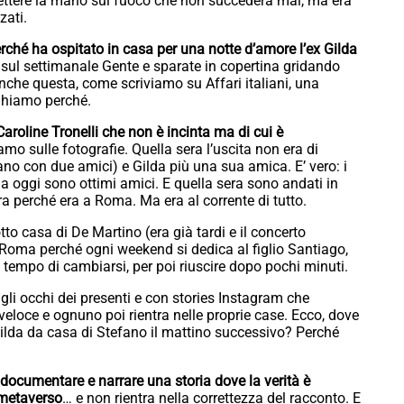
ttere la mano sul fuoco che non succederà mai, ma era
zati.
erché ha ospitato in casa per una notte d’amore l’ex Gilda
e sul settimanale Gente e sparate in copertina gridando
Anche questa, come scriviamo su Affari italiani, una
eghiamo perché.
aroline Tronelli che non è incinta ma di cui è
mo sulle fotografie. Quella sera l’uscita non era di
no con due amici) e Gilda più una sua amica. E’ vero: i
 oggi sono ottimi amici. E quella sera sono andati in
ra perché era a Roma. Ma era al corrente di tutto.
to casa di De Martino (era già tardi e il concerto
a Roma perché ogni weekend si dedica al figlio Santiago,
e, tempo di cambiarsi, per poi riuscire dopo pochi minuti.
gli occhi dei presenti e con stories Instagram che
veloce e ognuno poi rientra nelle proprie case. Ecco, dove
 Gilda da casa di Stefano il mattino successivo? Perché
, documentare e narrare una storia dove la verità è
l metaverso
… e non rientra nella correttezza del racconto. E