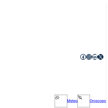
Facebook
Instagr
Linke
X
Meteo
Oroscopo