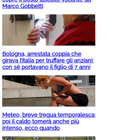
Marco Gobbetti
Bologna, arrestata coppia che
girava l’Italia per truffare gli anziani:
con sé portavano il figlio di 7 anni
Meteo, breve tregua temporalesca:
poi il caldo tornerà anche più
intenso, ecco quando