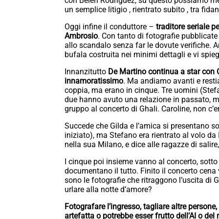
con Belen Rodriguez, su questo possiamo me
un semplice litigio , rientrato subito , tra fidan
Oggi infine il conduttore –
traditore seriale p
Ambrosio
. Con tanto di fotografie pubblicat
allo scandalo senza far le dovute verifiche. 
bufala costruita nei minimi dettagli e vi spi
Innanzitutto
De Martino continua a star con C
innamoratissimo
. Ma andiamo avanti e restia
coppia, ma erano in cinque. Tre uomini (Stefa
due hanno avuto una relazione in passato, ma
gruppo al concerto di Ghali. Caroline, non c’e
Succede che Gilda e l’amica si presentano sot
iniziato), ma Stefano era rientrato al volo d
nella sua Milano, e dice alle ragazze di salir
I cinque poi insieme vanno al concerto, sotto 
documentano il tutto. Finito il concerto cena 
sono le fotografie che ritraggono l’uscita di
urlare alla notte d’amore?
Fotografare l’ingresso, tagliare altre persone
artefatta o potrebbe esser frutto dell’AI o de