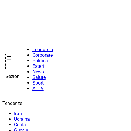
Vai
al
contenuto
Economia
Corporate
Politica
Esteri
News
Sezioni
Salute
Sport
AI TV
Tendenze
Iran
Ucraina
Ceuta
Guccini