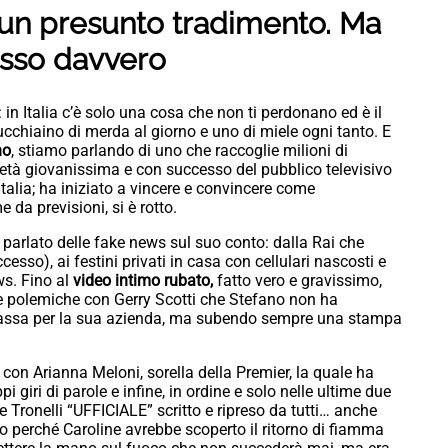
un presunto tradimento. Ma
esso davvero
in Italia c’è solo una cosa che non ti perdonano ed è il
cchiaino di merda al giorno e uno di miele ogni tanto. E
no
, stiamo parlando di uno che raccoglie milioni di
n età giovanissima e con successo del pubblico televisivo
Italia; ha iniziato a vincere e convincere come
 da previsioni, si è rotto.
parlato delle fake news sul suo conto: dalla Rai che
esso), ai festini privati in casa con cellulari nascosti e
ws. Fino al
video intimo rubato,
fatto vero e gravissimo,
Le polemiche con Gerry Scotti che Stefano non ha
 bassa per la sua azienda, ma subendo sempre una stampa
t con Arianna Meloni, sorella della Premier, la quale ha
iri di parole e infine, in ordine e solo nelle ultime due
 Tronelli “UFFICIALE” scritto e ripreso da tutti… anche
lo perché Caroline avrebbe scoperto il ritorno di fiamma