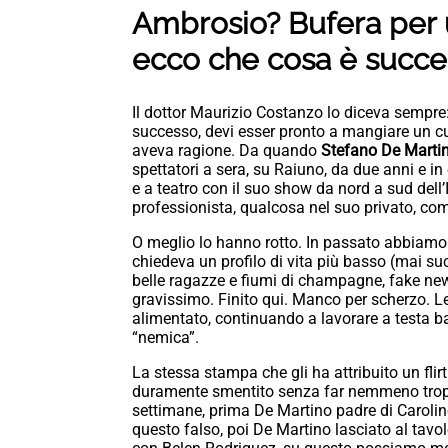
Ambrosio? Bufera per 
ecco che cosa è succ
Il dottor Maurizio Costanzo lo diceva sempre: 
successo, devi esser pronto a mangiare un cu
aveva ragione. Da quando
Stefano De Marti
spettatori a sera, su Raiuno, da due anni e i
e a teatro con il suo show da nord a sud dell’
professionista, qualcosa nel suo privato, come
O meglio lo hanno rotto. In passato abbiamo 
chiedeva un profilo di vita più basso (mai succ
belle ragazze e fiumi di champagne, fake ne
gravissimo. Finito qui. Manco per scherzo. 
alimentato, continuando a lavorare a testa
“nemica”.
La stessa stampa che gli ha attribuito un flir
duramente smentito senza far nemmeno troppi g
settimane, prima De Martino padre di Caroline
questo falso, poi De Martino lasciato al tavo