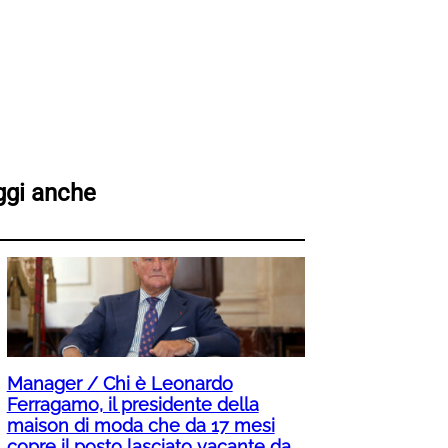
ggi anche
Manager / Chi è Leonardo
Ferragamo, il presidente della
maison di moda che da 17 mesi
copre il posto lasciato vacante da