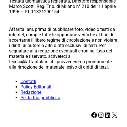
Testata giornalistica registrata, Direttore responsabile
Marco Scotti, Reg. Trib. di Milano n° 210 dell’11 aprile
1996 – P.I. 11321290154
Affaritaliani, prima di pubblicare foto, video o testi da
internet, compie tutte le opportune verifiche al fine di
accertarne il libero regime di circolazione e non violare
i diritti di autore o altri diritti esclusivi di terzi. Per
segnalare alla redazione eventuali errori nell’uso del
materiale riservato, scriveteci a
tecnici@affaritaliani.it.: provvederemo prontamente
alla rimozione del materiale lesivo di diritti di terzi.
Contatti
Policy Editoriali
Redazione
Per la tua pubblicità
Facebook
Instagram
LinkedIn
X