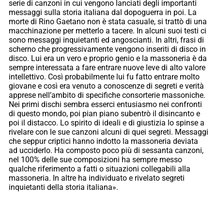
serie di canzoni in cui vengono lanciati degli importanti
messaggi sulla storia italiana dal dopoguerra in poi. La
morte di Rino Gaetano non è stata casuale, si trattò di una
macchinazione per metterlo a tacere. In alcuni suoi testi ci
sono messaggi inquietanti ed angoscianti. In altri, frasi di
scherno che progressivamente vengono inseriti di disco in
disco. Lui era un vero e proprio genio e la massoneria è da
sempre interessata a fare entrare nuove leve di alto valore
intellettivo. Così probabilmente lui fu fatto entrare molto
giovane e così era venuto a conoscenze di segreti e verità
apprese nell’ambito di specifiche consorterie massoniche.
Nei primi dischi sembra esserci entusiasmo nei confronti
di questo mondo, poi pian piano subentrò il disincanto e
poi il distacco. Lo spirito di ideali e di giustizia lo spinse a
rivelare con le sue canzoni alcuni di quei segreti. Messaggi
che seppur criptici hanno indotto la massoneria deviata
ad ucciderlo. Ha composto poco più di sessanta canzoni,
nel 100% delle sue composizioni ha sempre messo
qualche riferimento a fatti o situazioni collegabili alla
massoneria. In altre ha individuato e rivelato segreti
inquietanti della storia italiana».