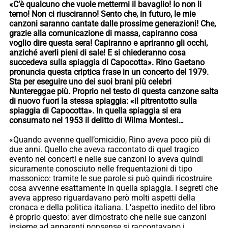
«C’è qualcuno che vuole mettermi il bavaglio! Io non li
temo! Non ci riusciranno! Sento che, in futuro, le mie
canzoni saranno cantate dalle prossime generazioni! Che,
grazie alla comunicazione di massa, capiranno cosa
voglio dire questa sera! Capiranno e apriranno gli occhi,
anziché averli pieni di sale! E si chiederanno cosa
succedeva sulla spiaggia di Capocotta». Rino Gaetano
pronuncia questa criptica frase in un concerto del 1979.
Sta per eseguire uno dei suoi brani più celebri
Nuntereggae più. Proprio nel testo di questa canzone salta
di nuovo fuori la stessa spiaggia: «il pitrentotto sulla
spiaggia di Capocotta». In quella spiaggia si era
consumato nel 1953 il delitto di Wilma Montesi…
«Quando avvenne quell’omicidio, Rino aveva poco più di
due anni. Quello che aveva raccontato di quel tragico
evento nei concerti e nelle sue canzoni lo aveva quindi
sicuramente conosciuto nelle frequentazioni di tipo
massonico: tramite le sue parole si può quindi ricostruire
cosa avvenne esattamente in quella spiaggia. I segreti che
aveva appreso riguardavano però molti aspetti della
cronaca e della politica italiana. L’aspetto inedito del libro
è proprio questo: aver dimostrato che nelle sue canzoni
insieme ad apparenti nonsense si raccontavano i