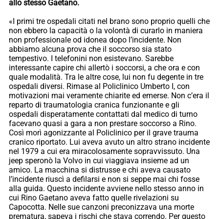
allo stesso Gaetano.
«I primi tre ospedali citati nel brano sono proprio quelli che
non ebbero la capacità o la volontà di curarlo in maniera
non professionale od idonea dopo l’incidente. Non
abbiamo alcuna prova che il soccorso sia stato
tempestivo. I telefonini non esistevano. Sarebbe
interessante capire chi allertò i soccorsi, a che ora e con
quale modalità. Tra le altre cose, lui non fu degente in tre
ospedali diversi. Rimase al Policlinico Umberto I, con
motivazioni mai veramente chiarite ed emerse. Non c’era il
reparto di traumatologia cranica funzionante e gli
ospedali disperatamente contattati dal medico di turno
facevano quasi a gara a non prestare soccorso a Rino.
Così morì agonizzante al Policlinico per il grave trauma
cranico riportato. Lui aveva avuto un altro strano incidente
nel 1979 a cui era miracolosamente sopravvissuto. Una
jeep speronò la Volvo in cui viaggiava insieme ad un
amico. La macchina si distrusse e chi aveva causato
l’incidente riuscì a defilarsi e non si seppe mai chi fosse
alla guida. Questo incidente avviene nello stesso anno in
cui Rino Gaetano aveva fatto quelle rivelazioni su
Capocotta. Nelle sue canzoni preconizzava una morte
prematura, sapeva i rischi che stava correndo. Per questo