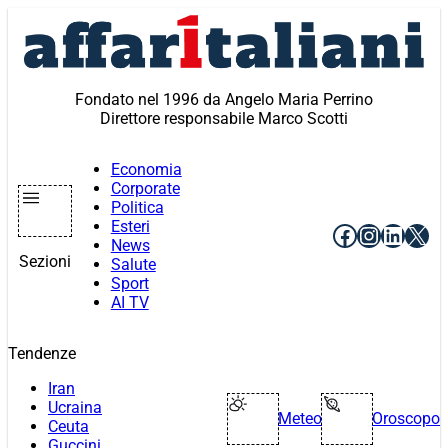
Vai
al
contenuto
Fondato nel 1996 da Angelo Maria Perrino
Direttore responsabile Marco Scotti
Economia
Corporate
Politica
Esteri
Facebook
Instagr
Linke
X
News
Sezioni
Salute
Sport
AI TV
Tendenze
Iran
Ucraina
Meteo
Oroscopo
Ceuta
Guccini