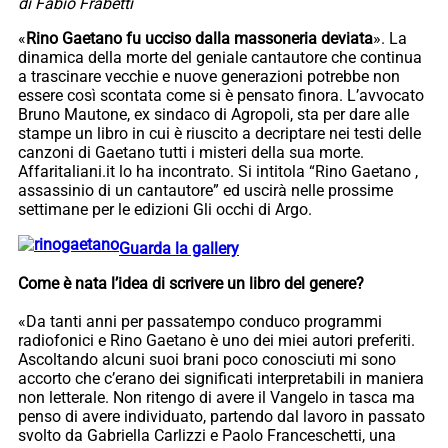
di Fabio Frabetti
«
Rino Gaetano fu ucciso dalla massoneria deviata
». La
dinamica della morte del geniale cantautore che continua
a trascinare vecchie e nuove generazioni potrebbe non
essere così scontata come si è pensato finora. L’avvocato
Bruno Mautone, ex sindaco di Agropoli, sta per dare alle
stampe un libro in cui è riuscito a decriptare nei testi delle
canzoni di Gaetano tutti i misteri della sua morte.
Affaritaliani.it lo ha incontrato. Si intitola “Rino Gaetano ,
assassinio di un cantautore” ed uscirà nelle prossime
settimane per le edizioni Gli occhi di Argo.
Guarda la gallery
Come è nata l’idea di scrivere un libro del genere?
«Da tanti anni per passatempo conduco programmi
radiofonici e Rino Gaetano è uno dei miei autori preferiti.
Ascoltando alcuni suoi brani poco conosciuti mi sono
accorto che c’erano dei significati interpretabili in maniera
non letterale. Non ritengo di avere il Vangelo in tasca ma
penso di avere individuato, partendo dal lavoro in passato
svolto da Gabriella Carlizzi e Paolo Franceschetti, una