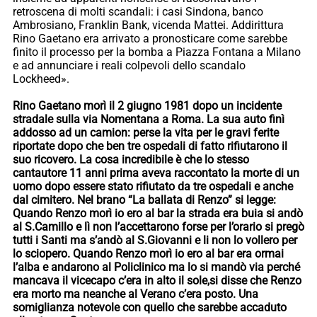
retroscena di molti scandali: i casi Sindona, banco
Ambrosiano, Franklin Bank, vicenda Mattei. Addirittura
Rino Gaetano era arrivato a pronosticare come sarebbe
finito il processo per la bomba a Piazza Fontana a Milano
e ad annunciare i reali colpevoli dello scandalo
Lockheed».
Rino Gaetano morì il 2 giugno 1981 dopo un incidente
stradale sulla via Nomentana a Roma. La sua auto finì
addosso ad un camion: perse la vita per le gravi ferite
riportate dopo che ben tre ospedali di fatto rifiutarono il
suo ricovero. La cosa incredibile è che lo stesso
cantautore 11 anni prima aveva raccontato la morte di un
uomo dopo essere stato rifiutato da tre ospedali e anche
dal cimitero. Nel brano “La ballata di Renzo” si legge:
Quando Renzo morì io ero al bar la strada era buia si andò
al S.Camillo e lì non l’accettarono forse per l’orario si pregò
tutti i Santi ma s’andò al S.Giovanni e li non lo vollero per
lo sciopero. Quando Renzo morì io ero al bar era ormai
l’alba e andarono al Policlinico ma lo si mandò via perché
mancava il vicecapo c’era in alto il sole,si disse che Renzo
era morto ma neanche al Verano c’era posto. Una
somiglianza notevole con quello che sarebbe accaduto