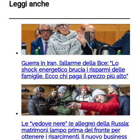
Leggi anche
Guerra in Iran, l’allarme della Bce: “Lo
shock energetico brucia i risparmi delle
famiglie. Ecco chi paga il prezzo più alto”
Le “vedove nere” (e allegre) della Russia:
matrimoni lampo prima del fronte per
ottenere i risarcimenti. Il nuovo business