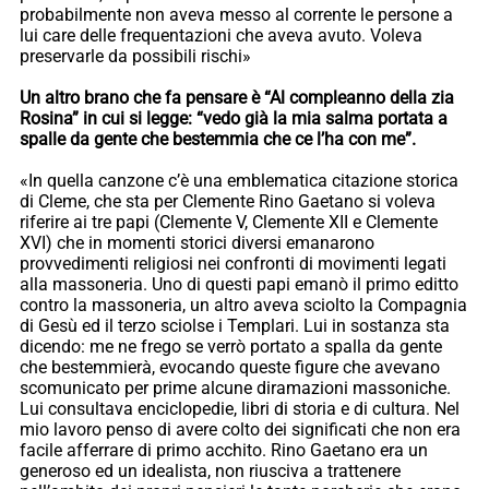
probabilmente non aveva messo al corrente le persone a
lui care delle frequentazioni che aveva avuto. Voleva
preservarle da possibili rischi»
Un altro brano che fa pensare è “Al compleanno della zia
Rosina” in cui si legge: “vedo già la mia salma portata a
spalle da gente che bestemmia che ce l’ha con me”.
«In quella canzone c’è una emblematica citazione storica
di Cleme, che sta per Clemente Rino Gaetano si voleva
riferire ai tre papi (Clemente V, Clemente XII e Clemente
XVI) che in momenti storici diversi emanarono
provvedimenti religiosi nei confronti di movimenti legati
alla massoneria. Uno di questi papi emanò il primo editto
contro la massoneria, un altro aveva sciolto la Compagnia
di Gesù ed il terzo sciolse i Templari. Lui in sostanza sta
dicendo: me ne frego se verrò portato a spalla da gente
che bestemmierà, evocando queste figure che avevano
scomunicato per prime alcune diramazioni massoniche.
Lui consultava enciclopedie, libri di storia e di cultura. Nel
mio lavoro penso di avere colto dei significati che non era
facile afferrare di primo acchito. Rino Gaetano era un
generoso ed un idealista, non riusciva a trattenere