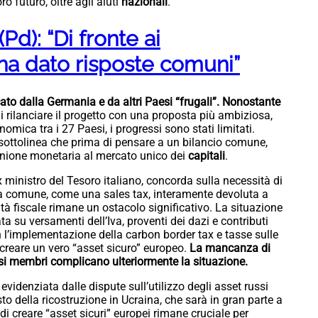
oro futuro, oltre agli aiuti
nazionali
.
d): “Di fronte ai
ha dato risposte comuni”
ccato dalla Germania e da altri Paesi “frugali”. Nonostante
i rilanciare il progetto con una proposta più ambiziosa,
ica tra i 27 Paesi, i progressi sono stati limitati.
 sottolinea che prima di pensare a un bilancio comune,
’unione monetaria al mercato unico dei
capitali
.
 ministro del Tesoro italiano, concorda sulla necessità di
sa comune, come una sales tax, interamente devoluta a
ità fiscale rimane un ostacolo significativo. La situazione
ta su versamenti dell’Iva, proventi dei dazi e contributi
n l’implementazione della carbon border tax e tasse sulle
 creare un vero “asset sicuro” europeo.
La mancanza di
esi membri complicano ulteriormente la situazione.
evidenziata dalle dispute sull’utilizzo degli asset russi
osto della ricostruzione in Ucraina, che sarà in gran parte a
o di creare “asset sicuri” europei rimane cruciale per