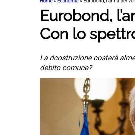
Home
»
Economia
»
Eurobond, l’arma per vol
Eurobond, l’a
Con lo spettr
La ricostruzione costerà alm
debito comune?