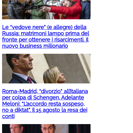
Le “vedove nere” (e allegre) della
Russia: matrimoni lampo prima del
fronte per ottenere i risarcimenti. Il
nuovo business milionario
Roma-Madrid, “divorzio” all’italiana
per colpa di Schengen. Adelante
Meloni: “L’accordo resta sospeso,
no a diktat”. Il 15 agosto la resa dei
conti