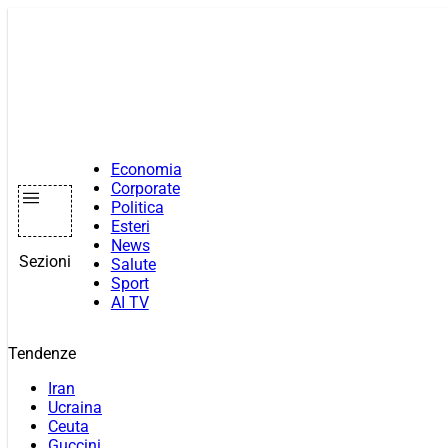
Vai
al
contenuto
Economia
Corporate
Politica
Esteri
News
Sezioni
Salute
Sport
AI TV
Tendenze
Iran
Ucraina
Ceuta
Guccini