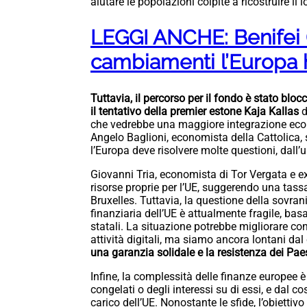
aiutare le popolazioni colpite a ricostruire il l
LEGGI ANCHE: Benifei (P
cambiamenti l’Europa 
Tuttavia, il percorso per il fondo è stato blo
il tentativo della premier estone Kaja Kallas
d
che vedrebbe una maggiore integrazione econom
Angelo Baglioni, economista della Cattolica,
l’Europa deve risolvere molte questioni, dall
Giovanni Tria, economista di Tor Vergata e ex
risorse proprie per l’UE, suggerendo una tas
Bruxelles. Tuttavia, la questione della sovran
finanziaria dell’UE è attualmente fragile, basa
statali. La situazione potrebbe migliorare co
attività digitali, ma siamo ancora lontani dal
una garanzia solidale e la resistenza dei Pa
Infine, la complessità delle finanze europee è 
congelati o degli interessi su di essi, e dal c
carico dell’UE. Nonostante le sfide, l’obiettiv