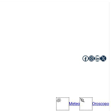
Facebook
Instagr
Linke
X
Meteo
Oroscopo