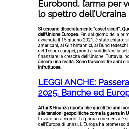
Eurobond, l’arma per v
lo spettro dell’Ucraina
Si cercano disperatamente “asset sicuri”. Ques
dell’Unione Europea
. Fin dal giorno della pr
avvenuta il 15 giugno 2021, è stato chiaro: 
americani, ai Gilt britannici, ai Bund tedeschi 
del Tesoro europei, pronti a soddisfare la set
finanziare la crescita dell’Unione. Tuttavia, 
ancora una realtà. Sono trascorsi tre anni e le
infruttuose.
LEGGI ANCHE: Passera: “
2025. Banche ed Europ
Affari&Finanza riporta che questi tre anni son
alle tensioni geopolitiche come la guerra in 
trovato un accordo. La prima emergenza è sta
dell’Europa di unirsi. L’Europa ha promesso di