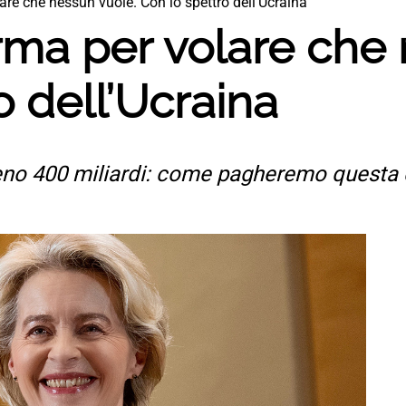
are che nessun vuole. Con lo spettro dell’Ucraina
rma per volare che
o dell’Ucraina
eno 400 miliardi: come pagheremo questa c