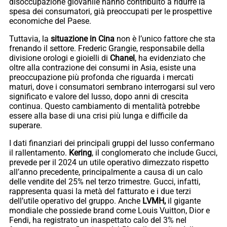
disoccupazione giovanile hanno contribuito a ridurre la
spesa dei consumatori, già preoccupati per le prospettive
economiche del Paese.
Tuttavia, la
situazione in Cina
non è l’unico fattore che sta
frenando il settore. Frederic Grangie, responsabile della
divisione orologi e gioielli di
Chanel
, ha evidenziato che
oltre alla contrazione dei consumi in Asia, esiste una
preoccupazione più profonda che riguarda i mercati
maturi, dove i consumatori sembrano interrogarsi sul vero
significato e valore del lusso, dopo anni di crescita
continua. Questo cambiamento di mentalità potrebbe
essere alla base di una crisi più lunga e difficile da
superare.
I dati finanziari dei principali gruppi del lusso confermano
il rallentamento.
Kering
, il conglomerato che include Gucci,
prevede per il 2024 un utile operativo dimezzato rispetto
all’anno precedente, principalmente a causa di un calo
delle vendite del 25% nel terzo trimestre. Gucci, infatti,
rappresenta quasi la metà del fatturato e i due terzi
dell’utile operativo del gruppo. Anche
LVMH,
il gigante
mondiale che possiede brand come Louis Vuitton, Dior e
Fendi, ha registrato un inaspettato calo del 3% nel