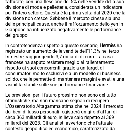
fatturato, con una flessione del 5% nelle vendite della sua
divisione di moda e pelletteria, considerata un indicatore
per l’intero settore. Questa è la prima volta dal 2020 che la
divisione non cresce. Sebbene il mercato cinese sia una
delle principali cause, anche il rafforzamento dello yen in
Giappone ha influenzato negativamente le performance
del gruppo.
In controtendenza rispetto a questo scenario,
Hermès
ha
registrato un aumento delle vendite dell’11,3% nel terzo
trimestre, raggiungendo 3,7 miliardi di euro. La casa
francese ha saputo resistere meglio al rallentamento
rispetto ai suoi concorrenti, grazie a un target di
consumatori molto esclusivi e a un modello di business
solido, che le permette di mantenere margini elevati e una
visibilità stabile sulle sue performance finanziarie.
Le previsioni per il futuro prossimo non sono del tutto
ottimistiche, ma non mancano segnali di recupero.
L’Osservatorio Altagamma stima che nel 2024 il mercato
dei beni di lusso personali registrerà un giro d’affari di
circa 363 miliardi di euro, in lieve calo rispetto ai 369
miliardi del 2023. Gli analisti avvertono che l’attuale
contesto geopolitico ed economico, caratterizzato da