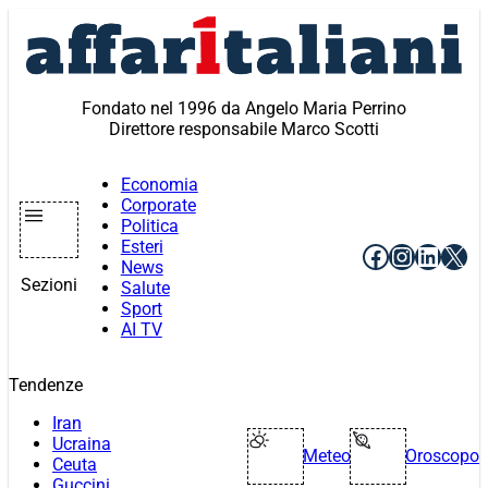
Vai
al
contenuto
Fondato nel 1996 da Angelo Maria Perrino
Direttore responsabile Marco Scotti
Economia
Corporate
Politica
Esteri
Facebook
Instagr
Linke
X
News
Sezioni
Salute
Sport
AI TV
Tendenze
Iran
Ucraina
Meteo
Oroscopo
Ceuta
Guccini