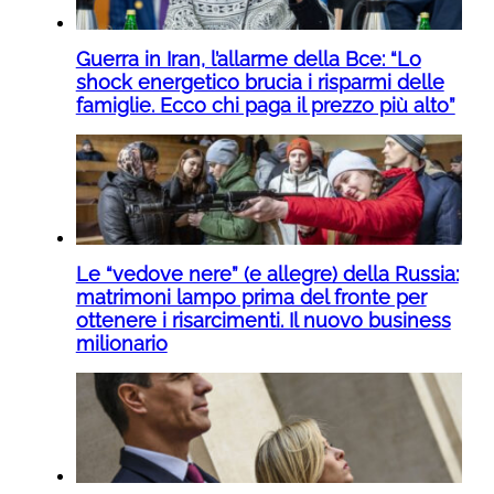
Guerra in Iran, l’allarme della Bce: “Lo
shock energetico brucia i risparmi delle
famiglie. Ecco chi paga il prezzo più alto”
Le “vedove nere” (e allegre) della Russia:
matrimoni lampo prima del fronte per
ottenere i risarcimenti. Il nuovo business
milionario