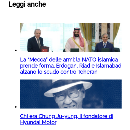
Leggi anche
La “Mecca” delle armi: la NATO islamica
prende forma. Erdogan, Riad e Islamabad
alzano lo scudo contro Teheran
Chi era Chung Ju-yung, il fondatore di
Hyundai Motor