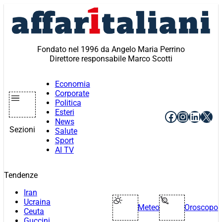
Vai
al
contenuto
Fondato nel 1996 da Angelo Maria Perrino
Direttore responsabile Marco Scotti
Economia
Corporate
Politica
Esteri
Facebook
Instagr
Linke
X
News
Sezioni
Salute
Sport
AI TV
Tendenze
Iran
Ucraina
Meteo
Oroscopo
Ceuta
Guccini