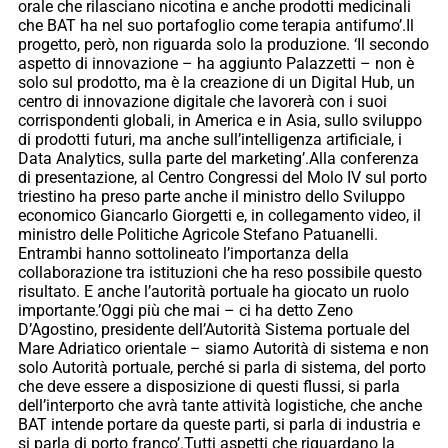
orale che rilasciano nicotina e anche prodotti medicinali
che BAT ha nel suo portafoglio come terapia antifumo’.Il
progetto, però, non riguarda solo la produzione. ‘Il secondo
aspetto di innovazione – ha aggiunto Palazzetti – non è
solo sul prodotto, ma è la creazione di un Digital Hub, un
centro di innovazione digitale che lavorerà con i suoi
corrispondenti globali, in America e in Asia, sullo sviluppo
di prodotti futuri, ma anche sull’intelligenza artificiale, i
Data Analytics, sulla parte del marketing’.Alla conferenza
di presentazione, al Centro Congressi del Molo IV sul porto
triestino ha preso parte anche il ministro dello Sviluppo
economico Giancarlo Giorgetti e, in collegamento video, il
ministro delle Politiche Agricole Stefano Patuanelli.
Entrambi hanno sottolineato l’importanza della
collaborazione tra istituzioni che ha reso possibile questo
risultato. E anche l’autorità portuale ha giocato un ruolo
importante.’Oggi più che mai – ci ha detto Zeno
D’Agostino, presidente dell’Autorità Sistema portuale del
Mare Adriatico orientale – siamo Autorità di sistema e non
solo Autorità portuale, perché si parla di sistema, del porto
che deve essere a disposizione di questi flussi, si parla
dell’interporto che avrà tante attività logistiche, che anche
BAT intende portare da queste parti, si parla di industria e
si parla di porto franco’.Tutti aspetti che riguardano la