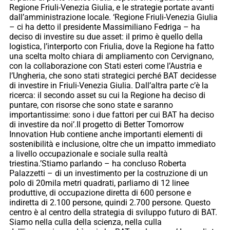
Regione Friuli-Venezia Giulia, e le strategie portate avanti
dall’amministrazione locale. ‘Regione Friuli-Venezia Giulia
– ci ha detto il presidente Massimiliano Fedriga – ha
deciso di investire su due asset: il primo è quello della
logistica, l’interporto con Friulia, dove la Regione ha fatto
una scelta molto chiara di ampliamento con Cervignano,
con la collaborazione con Stati esteri come l’Austria e
l’Ungheria, che sono stati strategici perché BAT decidesse
di investire in Friuli-Venezia Giulia. Dall’altra parte c’è la
ricerca: il secondo asset su cui la Regione ha deciso di
puntare, con risorse che sono state e saranno
importantissime: sono i due fattori per cui BAT ha deciso
di investire da noi’.Il progetto di Better Tomorrow
Innovation Hub contiene anche importanti elementi di
sostenibilità e inclusione, oltre che un impatto immediato
a livello occupazionale e sociale sulla realtà
triestina.’Stiamo parlando – ha concluso Roberta
Palazzetti – di un investimento per la costruzione di un
polo di 20mila metri quadrati, parliamo di 12 linee
produttive, di occupazione diretta di 600 persone e
indiretta di 2.100 persone, quindi 2.700 persone. Questo
centro è al centro della strategia di sviluppo futuro di BAT.
Siamo nella culla della scienza, nella culla