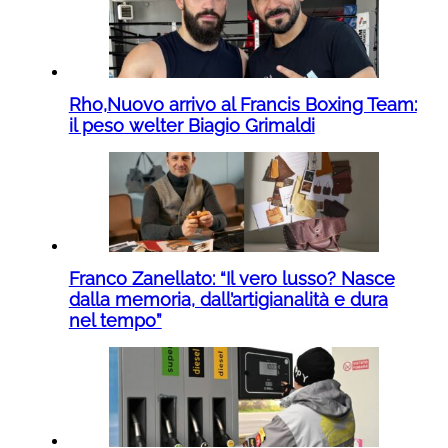
Rho,Nuovo arrivo al Francis Boxing Team:
il peso welter Biagio Grimaldi
Franco Zanellato: “Il vero lusso? Nasce
dalla memoria, dall’artigianalità e dura
nel tempo”