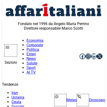
Vai
al
contenuto
Fondato nel 1996 da Angelo Maria Perrino
Direttore responsabile Marco Scotti
Economia
Corporate
Politica
Esteri
Facebook
Instagr
Linke
X
News
Sezioni
Salute
Sport
AI TV
Tendenze
Iran
Ucraina
Meteo
Oroscopo
Ceuta
Guccini