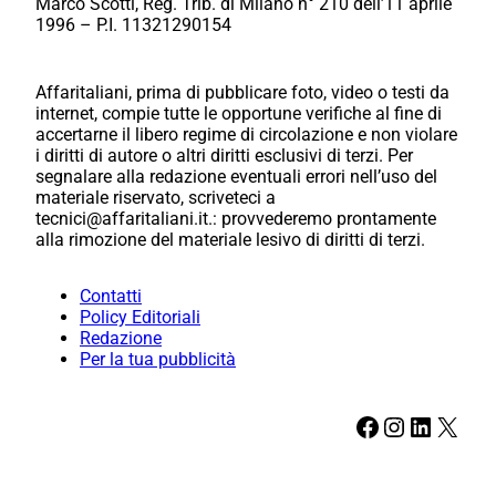
Marco Scotti, Reg. Trib. di Milano n° 210 dell’11 aprile
1996 – P.I. 11321290154
Affaritaliani, prima di pubblicare foto, video o testi da
internet, compie tutte le opportune verifiche al fine di
accertarne il libero regime di circolazione e non violare
i diritti di autore o altri diritti esclusivi di terzi. Per
segnalare alla redazione eventuali errori nell’uso del
materiale riservato, scriveteci a
tecnici@affaritaliani.it.: provvederemo prontamente
alla rimozione del materiale lesivo di diritti di terzi.
Contatti
Policy Editoriali
Redazione
Per la tua pubblicità
Facebook
Instagram
LinkedIn
X