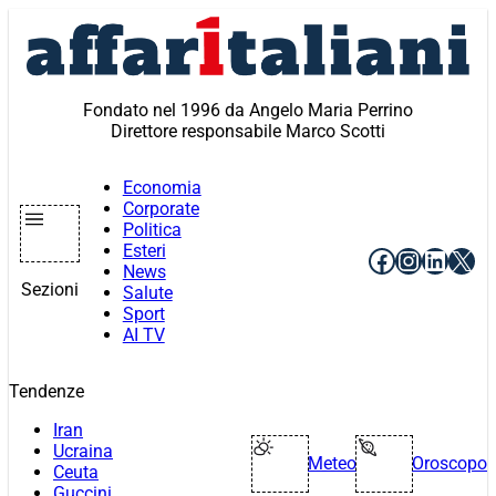
Vai
al
contenuto
Fondato nel 1996 da Angelo Maria Perrino
Direttore responsabile Marco Scotti
Economia
Corporate
Politica
Esteri
Facebook
Instagr
Linke
X
News
Sezioni
Salute
Sport
AI TV
Tendenze
Iran
Ucraina
Meteo
Oroscopo
Ceuta
Guccini