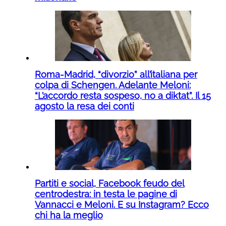
Roma-Madrid, “divorzio” all’italiana per
colpa di Schengen. Adelante Meloni:
“L’accordo resta sospeso, no a diktat”. Il 15
agosto la resa dei conti
Partiti e social, Facebook feudo del
centrodestra: in testa le pagine di
Vannacci e Meloni. E su Instagram? Ecco
chi ha la meglio