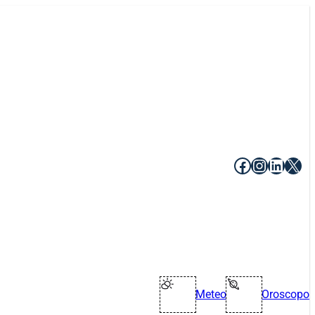
Facebook
Instagr
Linke
X
Meteo
Oroscopo