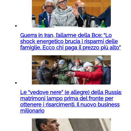
Guerra in Iran, l’allarme della Bce: “Lo
shock energetico brucia i risparmi delle
famiglie. Ecco chi paga il prezzo più alto”
Le “vedove nere” (e allegre) della Russia:
matrimoni lampo prima del fronte per
ottenere i risarcimenti. Il nuovo business
milionario