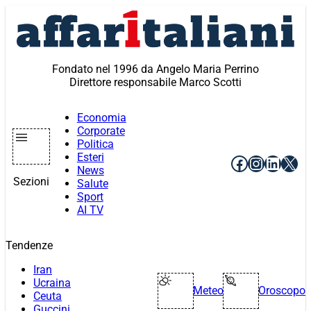
Vai
al
contenuto
Fondato nel 1996 da Angelo Maria Perrino
Direttore responsabile Marco Scotti
Economia
Corporate
Politica
Esteri
Facebook
Instagr
Linke
X
News
Sezioni
Salute
Sport
AI TV
Tendenze
Iran
Ucraina
Meteo
Oroscopo
Ceuta
Guccini