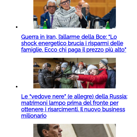
Guerra in Iran, l’allarme della Bce: “Lo
shock energetico brucia i risparmi delle
famiglie. Ecco chi paga il prezzo più alto”
Le “vedove nere” (e allegre) della Russia:
matrimoni lampo prima del fronte per
ottenere i risarcimenti. Il nuovo business
milionario