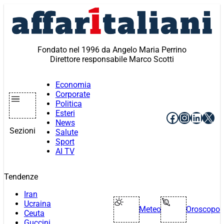
Vai
al
contenuto
Fondato nel 1996 da Angelo Maria Perrino
Direttore responsabile Marco Scotti
Economia
Corporate
Politica
Esteri
Facebook
Instagr
Linke
X
News
Sezioni
Salute
Sport
AI TV
Tendenze
Iran
Ucraina
Meteo
Oroscopo
Ceuta
Guccini