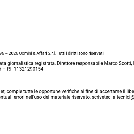
6 – 2026 Uomini & Affari S.r.l. Tutti i diritti sono riservati
ata giornalistica registrata, Direttore responsabile Marco Scotti, 
 – P.I. 11321290154
et, compie tutte le opportune verifiche al fine di accertarne il libe
eventuali errori nell’uso del materiale riservato, scriveteci a tecn