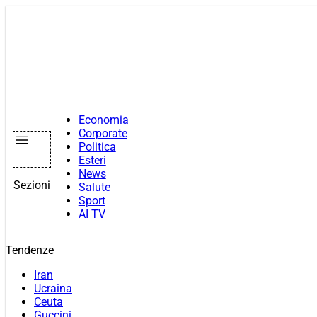
Vai
al
contenuto
Economia
Corporate
Politica
Esteri
News
Sezioni
Salute
Sport
AI TV
Tendenze
Iran
Ucraina
Ceuta
Guccini