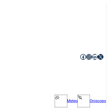
Facebook
Instagr
Linke
X
Meteo
Oroscopo