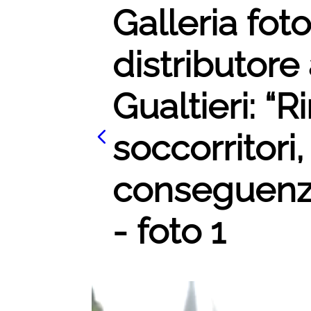
Galleria fot
distributore
Gualtieri: “R
soccorritori,
conseguenze
- foto 1