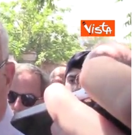
Ranucci, il “soviet di Teulada” e la
guerra dentro Report: nella
redazione è un risiko. Ma il
conduttore è ancora a galla
Ceuta, è ancora delirio alla
frontiera. E spuntano sei denunce
per aggressioni sessuali ai danni
dei migranti sbarcati in massa il 30
luglio