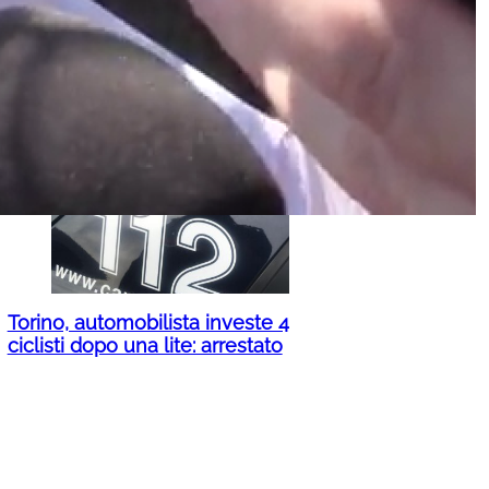
La tonnellata che vale cinque: il
carbonio può rilanciare il Piano
Mattei. Ecco come l’Europa può
farcela
Torino, automobilista investe 4
ciclisti dopo una lite: arrestato