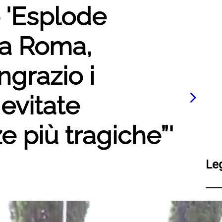
o 'Esplode
 a Roma,
ingrazio i
 evitate
 più tragiche”'
Le