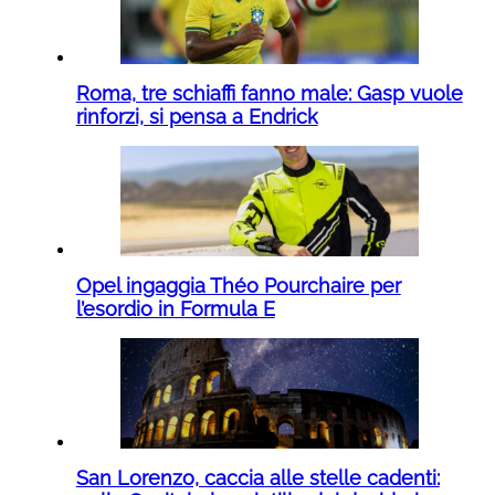
Roma, tre schiaffi fanno male: Gasp vuole
rinforzi, si pensa a Endrick
Opel ingaggia Théo Pourchaire per
l’esordio in Formula E
San Lorenzo, caccia alle stelle cadenti: