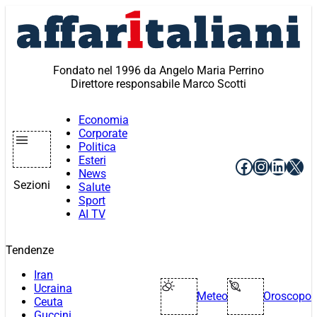
Vai
al
contenuto
Fondato nel 1996 da Angelo Maria Perrino
Direttore responsabile Marco Scotti
Economia
Corporate
Politica
Esteri
Facebook
Instagr
Linke
X
News
Sezioni
Salute
Sport
AI TV
Tendenze
Iran
Ucraina
Meteo
Oroscopo
Ceuta
Guccini