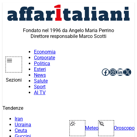
Vai
al
contenuto
Fondato nel 1996 da Angelo Maria Perrino
Direttore responsabile Marco Scotti
Economia
Corporate
Politica
Esteri
Facebook
Instagr
Linke
X
News
Sezioni
Salute
Sport
AI TV
Tendenze
Iran
Ucraina
Meteo
Oroscopo
Ceuta
Guccini