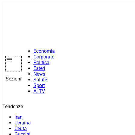
Vai
al
contenuto
Economia
Corporate
Politica
Esteri
News
Sezioni
Salute
Sport
AI TV
Tendenze
Iran
Ucraina
Ceuta
Guccini