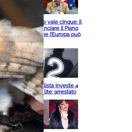
La tonnellata che vale cinque: il
carbonio può rilanciare il Piano
Mattei. Ecco come l’Europa può
farcela
Torino, automobilista investe 4
ciclisti dopo una lite: arrestato