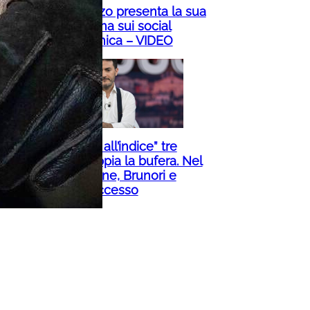
Rita De Crescenzo presenta la sua
scimmia ai fan, ma sui social
scoppia la polemica – VIDEO
Rai, l’Usb “mette all’indice” tre
giornalisti e scoppia la bufera. Nel
mirino Monteleone, Brunori e
Boccia, cos’è successo