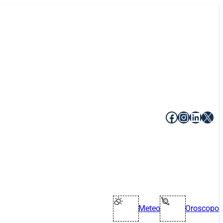
Facebook
Instagr
Linke
X
Meteo
Oroscopo