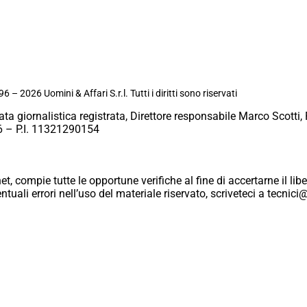
6 – 2026 Uomini & Affari S.r.l. Tutti i diritti sono riservati
ata giornalistica registrata, Direttore responsabile Marco Scotti, 
 – P.I. 11321290154
et, compie tutte le opportune verifiche al fine di accertarne il libe
eventuali errori nell’uso del materiale riservato, scriveteci a tecn