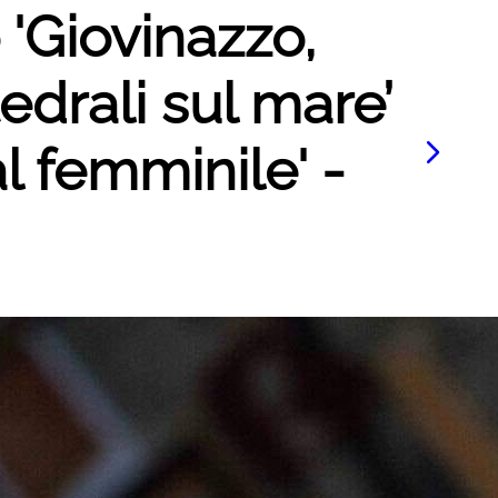
 'Giovinazzo,
edrali sul mare’
al femminile' -
Le