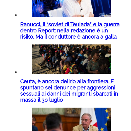
Ranucci, il “soviet di Teulada” e la guerra
dentro Report: nella redazione è un
risiko. Ma il conduttore è ancora a galla
Ceuta, è ancora delirio alla frontiera. E
spuntano sei denunce per aggressioni
sessuali ai danni dei migranti sbarcati in
massa il 30 luglio