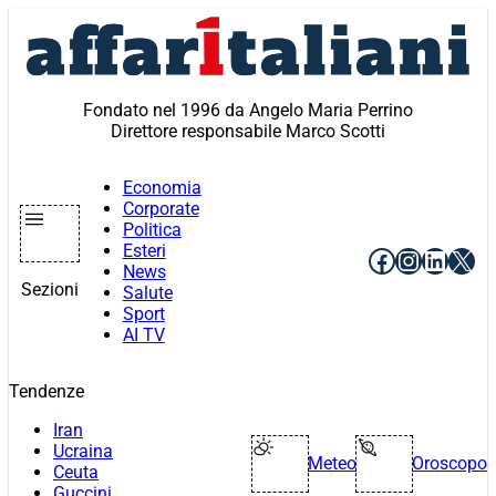
Vai
al
contenuto
Fondato nel 1996 da Angelo Maria Perrino
Direttore responsabile Marco Scotti
Economia
Corporate
Politica
Esteri
Facebook
Instagr
Linke
X
News
Sezioni
Salute
Sport
AI TV
Tendenze
Iran
Ucraina
Meteo
Oroscopo
Ceuta
Guccini