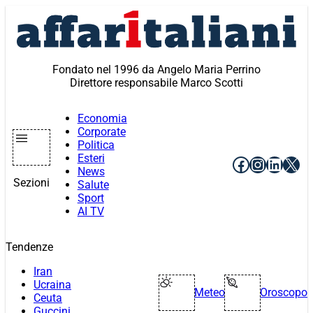
Vai
al
contenuto
Fondato nel 1996 da Angelo Maria Perrino
Direttore responsabile Marco Scotti
Economia
Corporate
Politica
Esteri
Facebook
Instagr
Linke
X
News
Sezioni
Salute
Sport
AI TV
Tendenze
Iran
Ucraina
Meteo
Oroscopo
Ceuta
Guccini