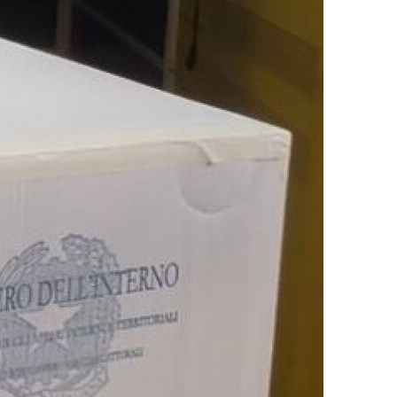
Guerra in Iran, l’allarme della Bce:
“Lo shock energetico brucia i
risparmi delle famiglie. Ecco chi
paga il prezzo più alto”
Le “vedove nere” (e allegre) della
Russia: matrimoni lampo prima del
fronte per ottenere i risarcimenti. Il
nuovo business milionario