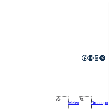
Facebook
Instagr
Linke
X
Meteo
Oroscopo