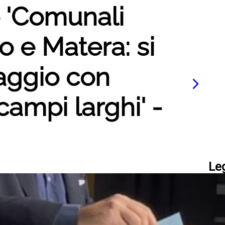
o 'Comunali
o e Matera: si
taggio con
campi larghi' -
Le