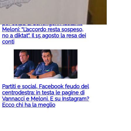
Roma-Madrid, “divorzio” all’italiana
per colpa di Schengen. Adelante
Meloni: “L’accordo resta sospeso,
no a diktat”. Il 15 agosto la resa dei
conti
Partiti e social, Facebook feudo del
centrodestra: in testa le pagine di
Vannacci e Meloni. E su Instagram?
Ecco chi ha la meglio