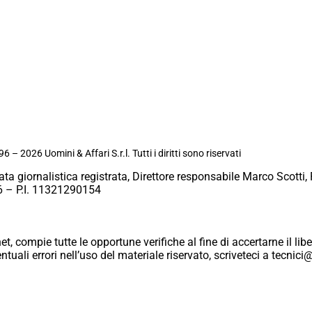
6 – 2026 Uomini & Affari S.r.l. Tutti i diritti sono riservati
ata giornalistica registrata, Direttore responsabile Marco Scotti, 
 – P.I. 11321290154
et, compie tutte le opportune verifiche al fine di accertarne il libe
eventuali errori nell’uso del materiale riservato, scriveteci a tecn