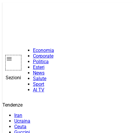
Vai
al
contenuto
Economia
Corporate
Politica
Esteri
News
Sezioni
Salute
Sport
AI TV
Tendenze
Iran
Ucraina
Ceuta
Guccini