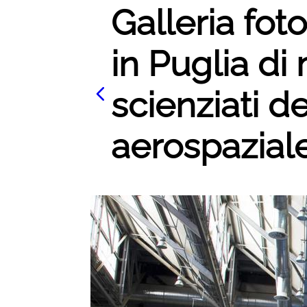
Galleria fot
in Puglia d
scienziati d
aerospaziale