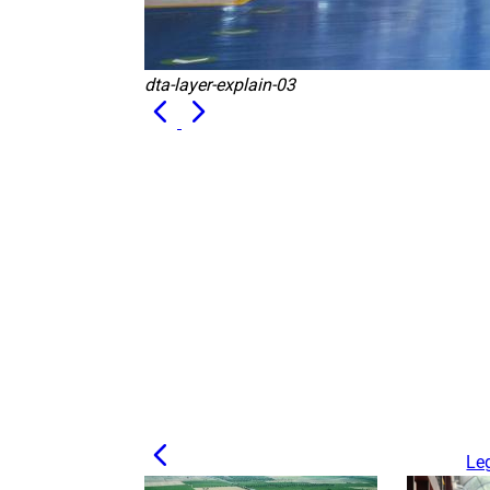
dta-layer-explain-03
Leg