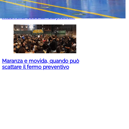
Vacanze estive, c’è anche chi resta
a casa: un italiano su due non si
muoverà. Cos’è la “Staycation”
Maranza e movida, quando può
scattare il fermo preventivo