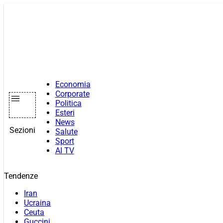
Vai
al
contenuto
Economia
Corporate
Politica
Esteri
News
Sezioni
Salute
Sport
AI TV
Tendenze
Iran
Ucraina
Ceuta
Guccini