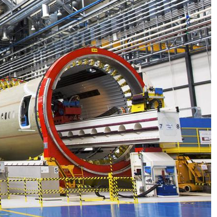
Franco Zanellato: “Il vero lusso?
Nasce dalla memoria,
dall’artigianalità e dura nel tempo”
Carburanti, lieve respiro ai
distributori: benzina e diesel in
leggera discesa