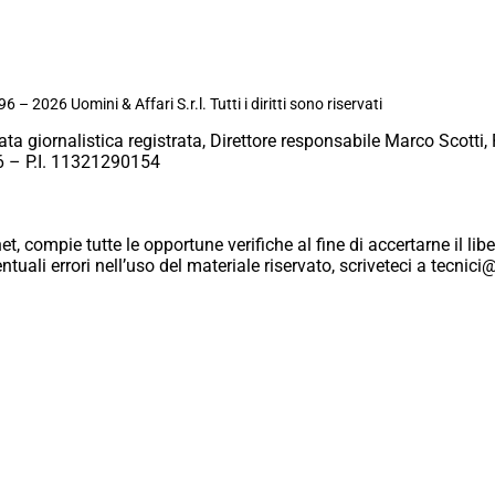
6 – 2026 Uomini & Affari S.r.l. Tutti i diritti sono riservati
ata giornalistica registrata, Direttore responsabile Marco Scotti, 
 – P.I. 11321290154
et, compie tutte le opportune verifiche al fine di accertarne il libe
eventuali errori nell’uso del materiale riservato, scriveteci a tecn