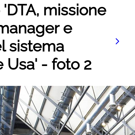
o 'DTA, missione
i manager e
el sistema
 Usa' - foto 2
Le