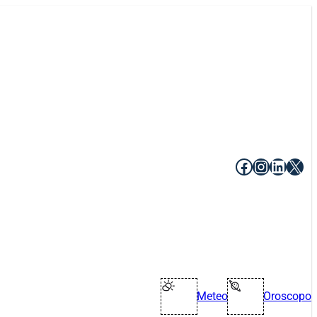
Facebook
Instagr
Linke
X
Meteo
Oroscopo