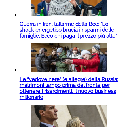
Guerra in Iran, l’allarme della Bce: “Lo
shock energetico brucia i risparmi delle
famiglie. Ecco chi paga il prezzo più alto”
Le “vedove nere” (e allegre) della Russia:
matrimoni lampo prima del fronte per
ottenere i risarcimenti. Il nuovo business
milionario