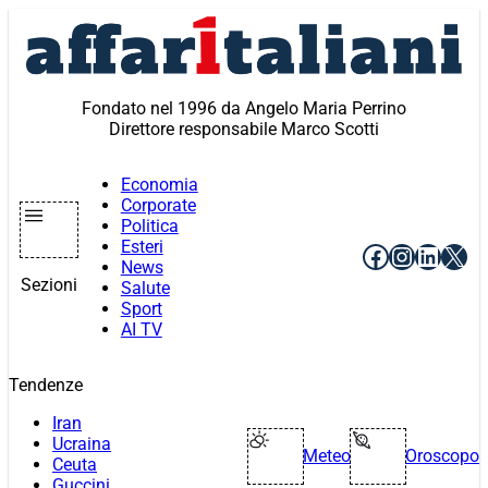
Vai
al
contenuto
Fondato nel 1996 da Angelo Maria Perrino
Direttore responsabile Marco Scotti
Economia
Corporate
Politica
Esteri
Facebook
Instagr
Linke
X
News
Sezioni
Salute
Sport
AI TV
Tendenze
Iran
Ucraina
Meteo
Oroscopo
Ceuta
Guccini