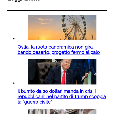
Ostia, la ruota panoramica non gira:
bando deserto, progetto fermo al palo
Il burrito da 20 dollari manda in crisi i
repubblicani: nel partito di Trump scoppia
la “guerra civile”