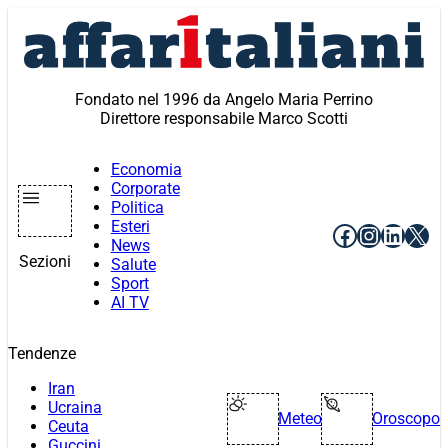
Vai
al
contenuto
Fondato nel 1996 da Angelo Maria Perrino
Direttore responsabile Marco Scotti
Economia
Corporate
Politica
Esteri
Facebook
Instagr
Linke
X
News
Sezioni
Salute
Sport
AI TV
Tendenze
Iran
Ucraina
Meteo
Oroscopo
Ceuta
Guccini