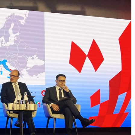
Le “vedove nere” (e allegre) della
Russia: matrimoni lampo prima del
fronte per ottenere i risarcimenti. Il
nuovo business milionario
Roma-Madrid, “divorzio” all’italiana
per colpa di Schengen. Adelante
Meloni: “L’accordo resta sospeso,
no a diktat”. Il 15 agosto la resa dei
conti