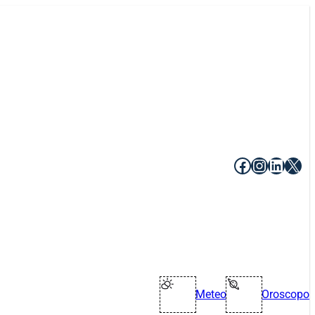
Facebook
Instagr
Linke
X
Meteo
Oroscopo