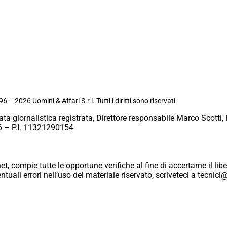
6 – 2026 Uomini & Affari S.r.l. Tutti i diritti sono riservati
ata giornalistica registrata, Direttore responsabile Marco Scotti, 
 – P.I. 11321290154
et, compie tutte le opportune verifiche al fine di accertarne il libe
eventuali errori nell’uso del materiale riservato, scriveteci a tecn