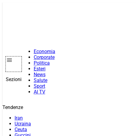
Vai
al
contenuto
Economia
Corporate
Politica
Esteri
News
Sezioni
Salute
Sport
AI TV
Tendenze
Iran
Ucraina
Ceuta
Guccini