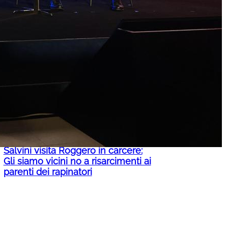
Partiti e social, Facebook feudo del
centrodestra: in testa le pagine di
Vannacci e Meloni. E su Instagram?
Ecco chi ha la meglio
Salvini visita Roggero in carcere:
Gli siamo vicini no a risarcimenti ai
parenti dei rapinatori