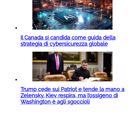
Il Canada si candida come guida della
strategia di cybersicurezza globale
Trump cede sui Patriot e tende la mano a
Zelensky. Kiev respira, ma l’ossigeno di
Washington è agli sgoccioli