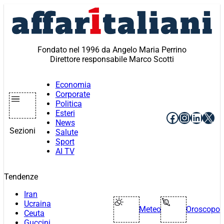
Vai
al
contenuto
Fondato nel 1996 da Angelo Maria Perrino
Direttore responsabile Marco Scotti
Economia
Corporate
Politica
Esteri
Facebook
Instagr
Linke
X
News
Sezioni
Salute
Sport
AI TV
Tendenze
Iran
Ucraina
Meteo
Oroscopo
Ceuta
Guccini