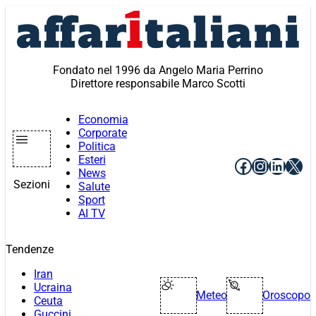
Vai
al
contenuto
Fondato nel 1996 da Angelo Maria Perrino
Direttore responsabile Marco Scotti
Economia
Corporate
Politica
Esteri
Facebook
Instagr
Linke
X
News
Sezioni
Salute
Sport
AI TV
Tendenze
Iran
Ucraina
Meteo
Oroscopo
Ceuta
Guccini