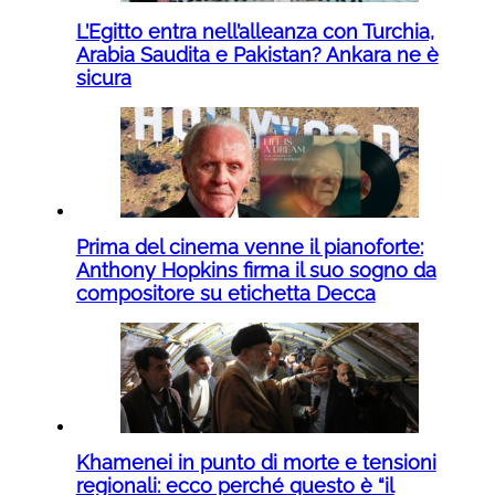
L’Egitto entra nell’alleanza con Turchia,
Arabia Saudita e Pakistan? Ankara ne è
sicura
Prima del cinema venne il pianoforte:
Anthony Hopkins firma il suo sogno da
compositore su etichetta Decca
Khamenei in punto di morte e tensioni
regionali: ecco perché questo è “il