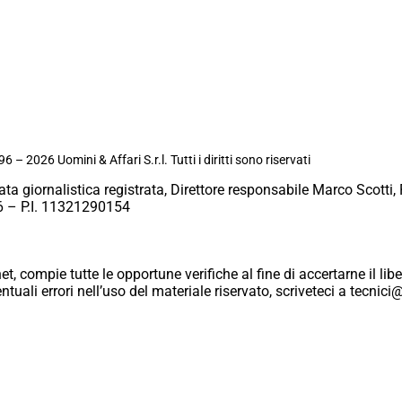
6 – 2026 Uomini & Affari S.r.l. Tutti i diritti sono riservati
ata giornalistica registrata, Direttore responsabile Marco Scotti, 
 – P.I. 11321290154
et, compie tutte le opportune verifiche al fine di accertarne il libe
eventuali errori nell’uso del materiale riservato, scriveteci a tecn