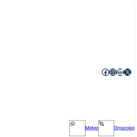
Facebook
Instagr
Linke
X
Meteo
Oroscopo