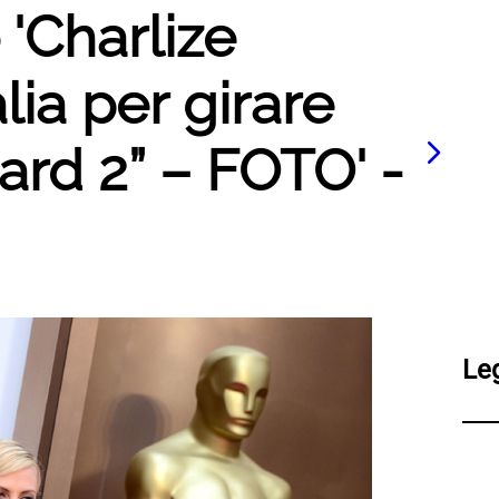
 'Charlize
lia per girare
ard 2” – FOTO' -
Le