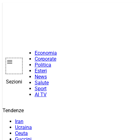
Vai
al
contenuto
Economia
Corporate
Politica
Esteri
News
Sezioni
Salute
Sport
AI TV
Tendenze
Iran
Ucraina
Ceuta
Guccini