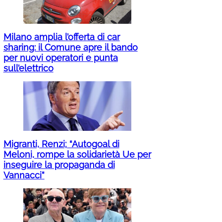
Milano amplia l’offerta di car
sharing: il Comune apre il bando
per nuovi operatori e punta
sull’elettrico
Migranti, Renzi; “Autogoal di
Meloni, rompe la solidarietà Ue per
inseguire la propaganda di
Vannacci”