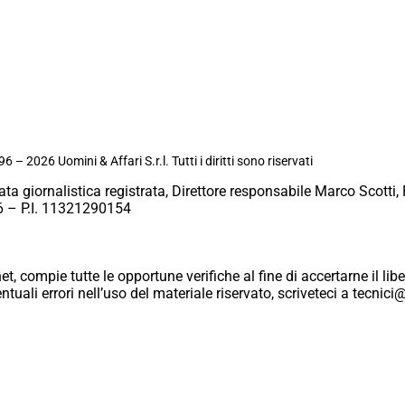
6 – 2026 Uomini & Affari S.r.l. Tutti i diritti sono riservati
ata giornalistica registrata, Direttore responsabile Marco Scotti, 
 – P.I. 11321290154
et, compie tutte le opportune verifiche al fine di accertarne il libe
eventuali errori nell’uso del materiale riservato, scriveteci a tecn