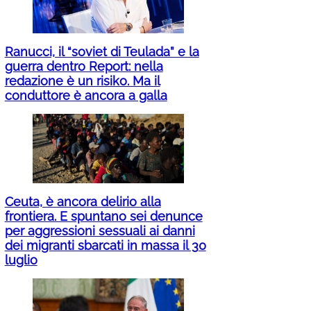
Ranucci, il “soviet di Teulada” e la
guerra dentro Report: nella
redazione è un risiko. Ma il
conduttore è ancora a galla
Ceuta, è ancora delirio alla
frontiera. E spuntano sei denunce
per aggressioni sessuali ai danni
dei migranti sbarcati in massa il 30
luglio