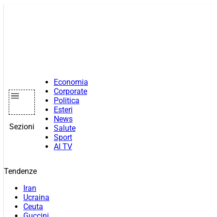
Vai
al
contenuto
Economia
Corporate
Politica
Esteri
News
Sezioni
Salute
Sport
AI TV
Tendenze
Iran
Ucraina
Ceuta
Guccini