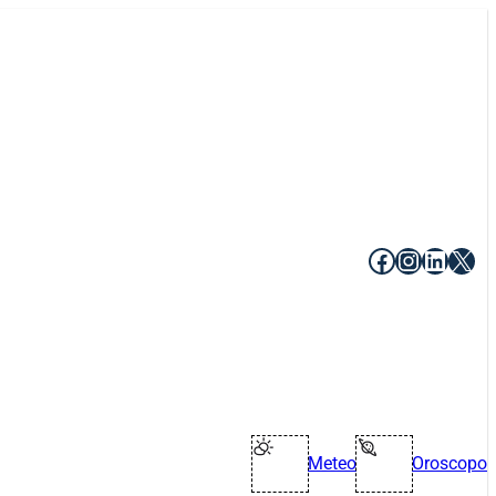
Facebook
Instagr
Linke
X
Meteo
Oroscopo