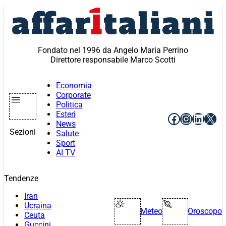
Vai
al
contenuto
Fondato nel 1996 da Angelo Maria Perrino
Direttore responsabile Marco Scotti
Economia
Corporate
Politica
Esteri
Facebook
Instagr
Linke
X
News
Sezioni
Salute
Sport
AI TV
Tendenze
Iran
Ucraina
Meteo
Oroscopo
Ceuta
Guccini