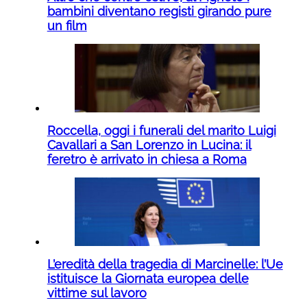
bambini diventano registi girando pure
un film
Roccella, oggi i funerali del marito Luigi
Cavallari a San Lorenzo in Lucina: il
feretro è arrivato in chiesa a Roma
L’eredità della tragedia di Marcinelle: l’Ue
istituisce la Giornata europea delle
vittime sul lavoro