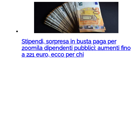
Stipendi, sorpresa in busta paga per
200mila dipendenti pubblici: aumenti fino
a 221 euro, ecco per chi