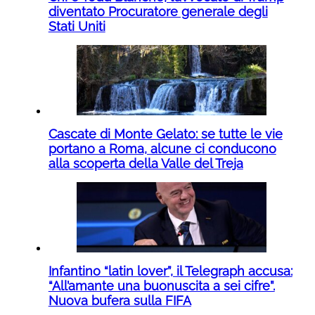
diventato Procuratore generale degli
Stati Uniti
Cascate di Monte Gelato: se tutte le vie
portano a Roma, alcune ci conducono
alla scoperta della Valle del Treja
Infantino “latin lover”, il Telegraph accusa:
“All’amante una buonuscita a sei cifre”.
Nuova bufera sulla FIFA