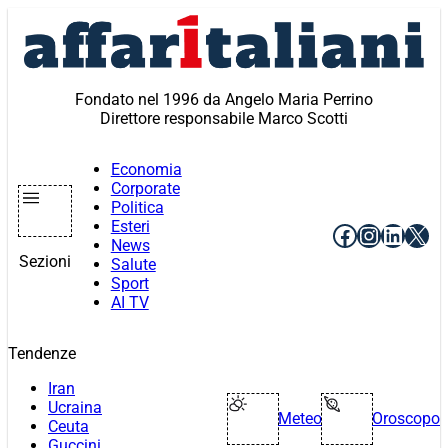
Vai
al
contenuto
Fondato nel 1996 da Angelo Maria Perrino
Direttore responsabile Marco Scotti
Economia
Corporate
Politica
Esteri
Facebook
Instagr
Linke
X
News
Sezioni
Salute
Sport
AI TV
Tendenze
Iran
Ucraina
Meteo
Oroscopo
Ceuta
Guccini