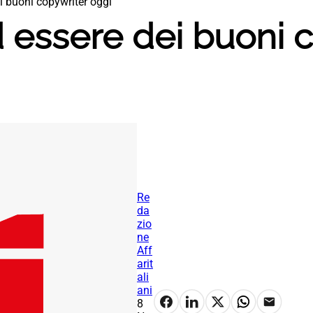
i buoni copywriter oggi
 essere dei buoni 
Re
da
zio
ne
Aff
arit
ali
ani
8