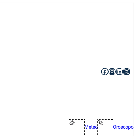
Facebook
Instagr
Linke
X
Meteo
Oroscopo