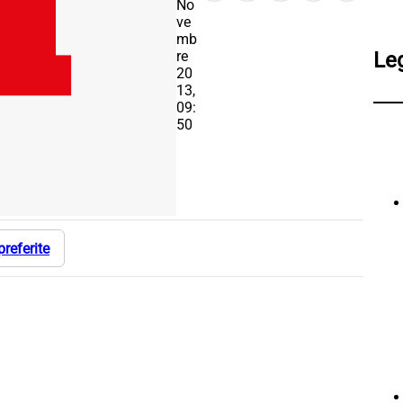
No
ve
mb
re
Le
20
13,
09:
50
preferite