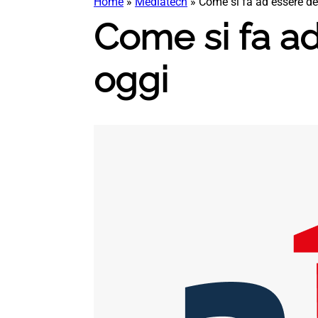
Home
»
Mediatech
»
Come si fa ad essere de
Come si fa ad
oggi