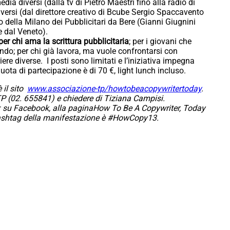
dia diversi (dalla tv di Pietro Maestri fino alla radio di
ersi (dal direttore creativo di Bcube Sergio Spaccavento
o della Milano dei Pubblicitari da Bere (Gianni Giugnini
 dal Veneto).
 chi ama la scrittura pubblicitaria
; per i giovani che
ndo; per chi già lavora, ma vuole confrontarsi con
iere diverse. I posti sono limitati e l’iniziativa impegna
 quota di partecipazione è di 70 €, light lunch incluso.
 il sito
www.associazione-tp/howtobeacopywritertoday
.
TP (02. 655841) e chiedere di Tiziana Campisi.
k: su Facebook, alla paginaHow To Be A Copywriter, Today
’hashtag della manifestazione è #HowCopy13.