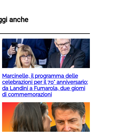
ggi anche
Marcinelle, il programma delle
celebrazioni per il 70° anniversario:
da Landini a Fumarola, due giorni
di commemorazioni