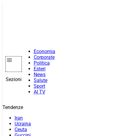
Vai
al
contenuto
Economia
Corporate
Politica
Esteri
News
Sezioni
Salute
Sport
AI TV
Tendenze
Iran
Ucraina
Ceuta
Guccini