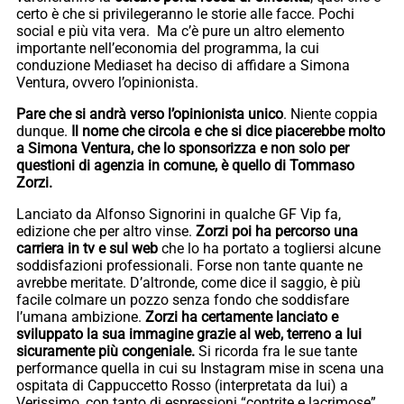
certo è che si privilegeranno le storie alle facce. Pochi
social e più vita vera. Ma c’è pure un altro elemento
importante nell’economia del programma, la cui
conduzione Mediaset ha deciso di affidare a Simona
Ventura, ovvero l’opinionista.
Pare che si andrà verso l’opinionista unico
. Niente coppia
dunque.
Il nome che circola e che si dice piacerebbe molto
a Simona Ventura, che lo sponsorizza e non solo per
questioni di agenzia in comune, è quello di Tommaso
Zorzi.
Lanciato da Alfonso Signorini in qualche GF Vip fa,
edizione che per altro vinse.
Zorzi poi ha percorso una
carriera in tv e sul web
che lo ha portato a togliersi alcune
soddisfazioni professionali. Forse non tante quante ne
avrebbe meritate. D’altronde, come dice il saggio, è più
facile colmare un pozzo senza fondo che soddisfare
l’umana ambizione.
Zorzi ha certamente lanciato e
sviluppato la sua immagine grazie al web, terreno a lui
sicuramente più congeniale.
Si ricorda fra le sue tante
performance quella in cui su Instagram mise in scena una
ospitata di Cappuccetto Rosso (interpretata da lui) a
Verissimo, con tanto di espressioni “contrite e lacrimose”