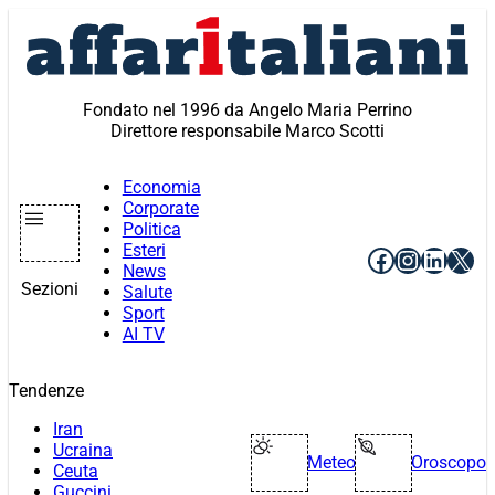
Vai
al
contenuto
Fondato nel 1996 da Angelo Maria Perrino
Direttore responsabile Marco Scotti
Economia
Corporate
Politica
Esteri
Facebook
Instagr
Linke
X
News
Sezioni
Salute
Sport
AI TV
Tendenze
Iran
Ucraina
Meteo
Oroscopo
Ceuta
Guccini