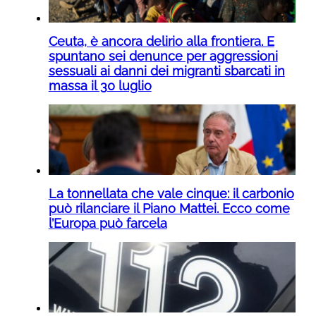
Ceuta, è ancora delirio alla frontiera. E
spuntano sei denunce per aggressioni
sessuali ai danni dei migranti sbarcati in
massa il 30 luglio
La tonnellata che vale cinque: il carbonio
può rilanciare il Piano Mattei. Ecco come
l’Europa può farcela