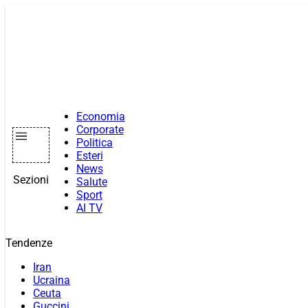
Vai
al
contenuto
Economia
Corporate
Politica
Esteri
News
Sezioni
Salute
Sport
AI TV
Tendenze
Iran
Ucraina
Ceuta
Guccini