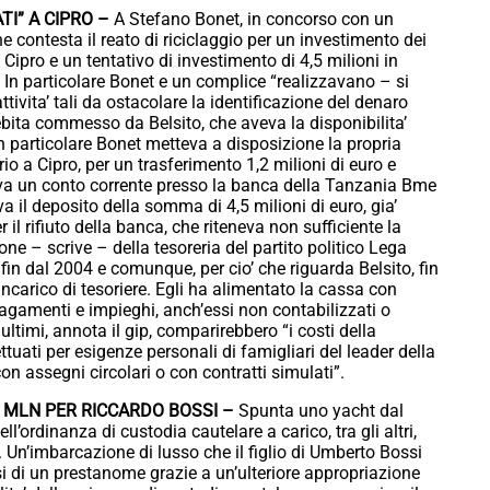
ATI” A CIPRO –
A Stefano Bonet, in concorso con un
e contesta il reato di riciclaggio per un investimento dei
 Cipro e un tentativo di investimento di 4,5 milioni in
 In particolare Bonet e un complice “realizzavano – si
tivita’ tali da ostacolare la identificazione del denaro
ebita commesso da Belsito, che aveva la disponibilita’
in particolare Bonet metteva a disposizione la propria
rio a Cipro, per un trasferimento 1,2 milioni di euro e
iva un conto corrente presso la banca della Tanzania Bme
a il deposito della somma di 4,5 milioni di euro, gia’
 il rifiuto della banca, che riteneva non sufficiente la
one – scrive – della tesoreria del partito politico Lega
fin dal 2004 e comunque, per cio’ che riguarda Belsito, fin
ncarico di tesoriere. Egli ha alimentato la cassa con
agamenti e impieghi, anch’essi non contabilizzati o
 ultimi, annota il gip, comparirebbero “i costi della
ettuati per esigenze personali di famigliari del leader della
on assegni circolari o con contratti simulati”.
,5 MLN PER RICCARDO BOSSI –
Spunta uno yacht dal
l’ordinanza di custodia cautelare a carico, tra gli altri,
. Un’imbarcazione di lusso che il figlio di Umberto Bossi
 di un prestanome grazie a un’ulteriore appropriazione