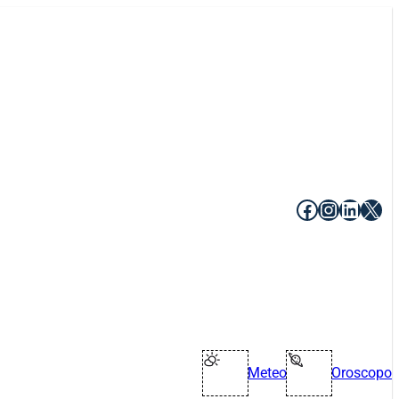
Facebook
Instagr
Linke
X
Meteo
Oroscopo