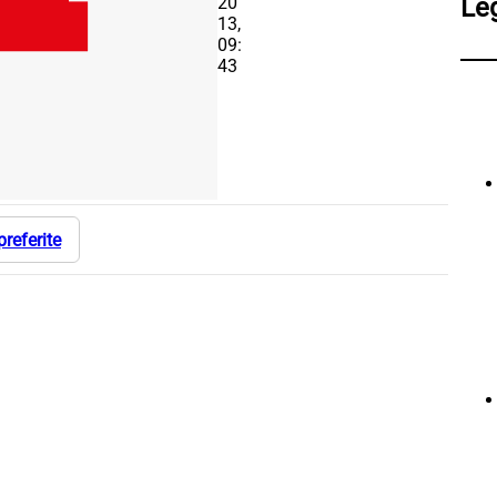
20
Le
13,
09:
43
preferite