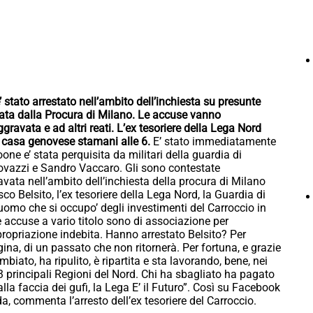
’ stato arrestato nell’ambito dell’inchiesta su presunte
inata dalla Procura di Milano. Le accuse vanno
gravata e ad altri reati. L’ex tesoriere della Lega Nord
ua casa genovese stamani alle 6.
E’ stato immediatamente
oone e’ stata perquisita da militari della guardia di
Scovazzi e Sandro Vaccaro. Gli sono contestate
avata nell’ambito dell’inchiesta della procura di Milano
o Belsito, l’ex tesoriere della Lega Nord, la Guardia di
uomo che si occupo’ degli investimenti del Carroccio in
e accuse a vario titolo sono di associazione per
ppropriazione indebita. Hanno arrestato Belsito? Per
ina, di un passato che non ritornerà. Per fortuna, e grazie
mbiato, ha ripulito, è ripartita e sta lavorando, bene, nei
 principali Regioni del Nord. Chi ha sbagliato ha pagato
alla faccia dei gufi, la Lega E’ il Futuro”. Così su Facebook
a, commenta l’arresto dell’ex tesoriere del Carroccio.