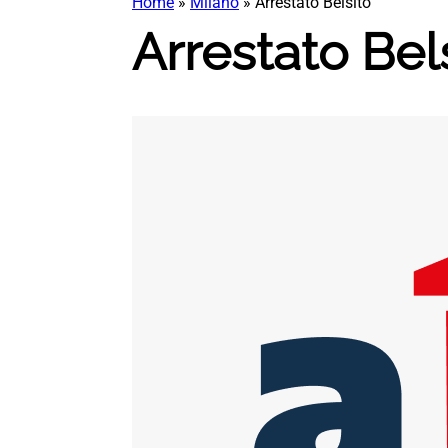
Home
»
Milano
»
Arrestato Belsito
Arrestato Bel