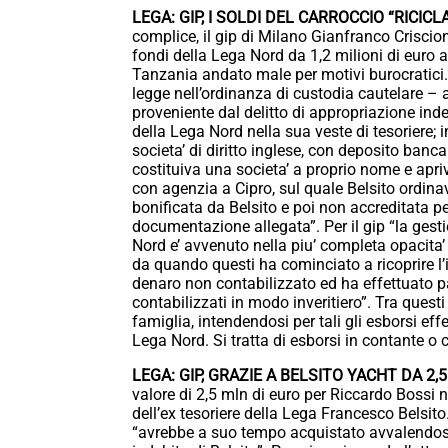
LEGA: GIP, I SOLDI DEL CARROCCIO “RICICL
complice, il gip di Milano Gianfranco Criscion
fondi della Lega Nord da 1,2 milioni di euro a
Tanzania andato male per motivi burocratici.
legge nell’ordinanza di custodia cautelare – at
proveniente dal delitto di appropriazione ind
della Lega Nord nella sua veste di tesoriere; 
societa’ di diritto inglese, con deposito banca
costituiva una societa’ a proprio nome e apr
con agenzia a Cipro, sul quale Belsito ordinav
bonificata da Belsito e poi non accreditata per
documentazione allegata”. Per il gip “la gesti
Nord e’ avvenuto nella piu’ completa opacita’ 
da quando questi ha cominciato a ricoprire l’i
denaro non contabilizzato ed ha effettuato p
contabilizzati in modo inveritiero”. Tra questi
famiglia, intendendosi per tali gli esborsi eff
Lega Nord. Si tratta di esborsi in contante o c
LEGA: GIP, GRAZIE A BELSITO YACHT DA 2
valore di 2,5 mln di euro per Riccardo Bossi nel
dell’ex tesoriere della Lega Francesco Belsito
“avrebbe a suo tempo acquistato avvalendosi