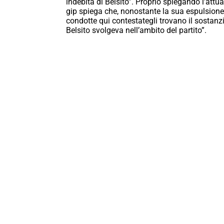
indebita di Belsito”. Proprio spiegando l’attua
gip spiega che, nonostante la sua espulsione d
condotte qui contestategli trovano il sostanzi
Belsito svolgeva nell’ambito del partito”.