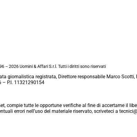
6 – 2026 Uomini & Affari S.r.l. Tutti i diritti sono riservati
ata giornalistica registrata, Direttore responsabile Marco Scotti, 
 – P.I. 11321290154
et, compie tutte le opportune verifiche al fine di accertarne il libe
eventuali errori nell’uso del materiale riservato, scriveteci a tecn