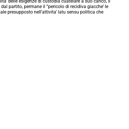
lita’ delle esigenze di custodia cuatelare a suo carico, il
al partito, permane il “pericolo di recidiva giacche’ le
ale presupposto nell’attivita’ latu sensu politica che