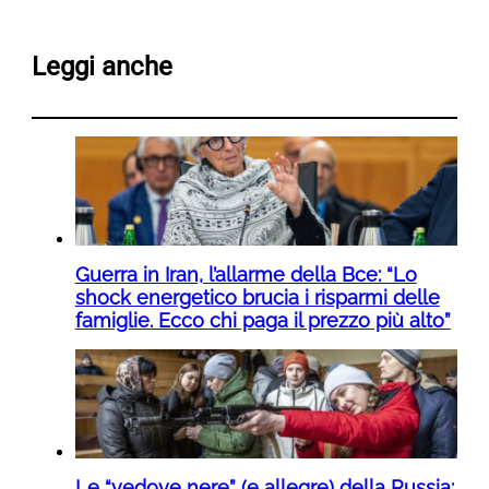
Leggi anche
Guerra in Iran, l’allarme della Bce: “Lo
shock energetico brucia i risparmi delle
famiglie. Ecco chi paga il prezzo più alto”
Le “vedove nere” (e allegre) della Russia: