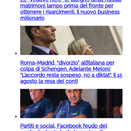
matrimoni lampo prima del fronte per
ottenere i risarcimenti. Il nuovo business
milionario
Roma-Madrid, “divorzio” all’italiana per
colpa di Schengen. Adelante Meloni:
“L’accordo resta sospeso, no a diktat”. Il 15
agosto la resa dei conti
Partiti e social, Facebook feudo del