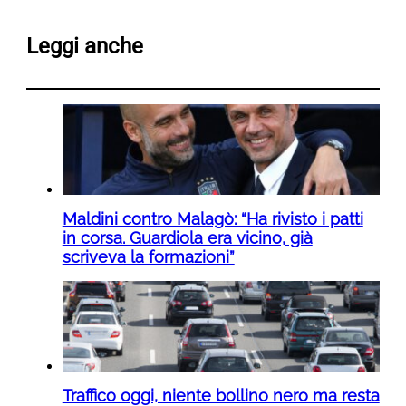
Leggi anche
Maldini contro Malagò: “Ha rivisto i patti
in corsa. Guardiola era vicino, già
scriveva la formazioni”
Traffico oggi, niente bollino nero ma resta