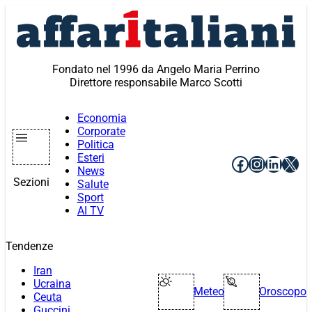
Vai
al
contenuto
Fondato nel 1996 da Angelo Maria Perrino
Direttore responsabile Marco Scotti
Economia
Corporate
Politica
Esteri
Facebook
Instagr
Linke
X
News
Sezioni
Salute
Sport
AI TV
Tendenze
Iran
Ucraina
Meteo
Oroscopo
Ceuta
Guccini