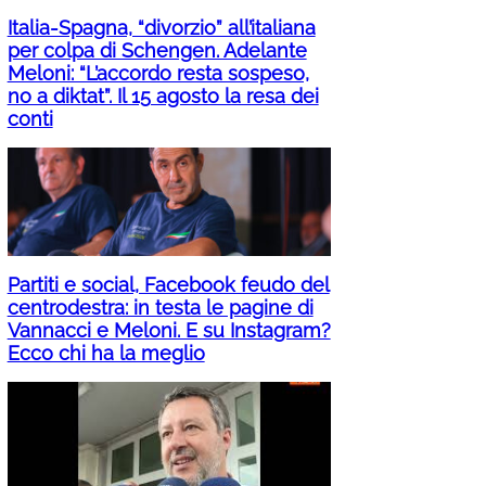
Italia-Spagna, “divorzio” all’italiana
per colpa di Schengen. Adelante
Meloni: “L’accordo resta sospeso,
no a diktat”. Il 15 agosto la resa dei
conti
Partiti e social, Facebook feudo del
centrodestra: in testa le pagine di
Vannacci e Meloni. E su Instagram?
Ecco chi ha la meglio