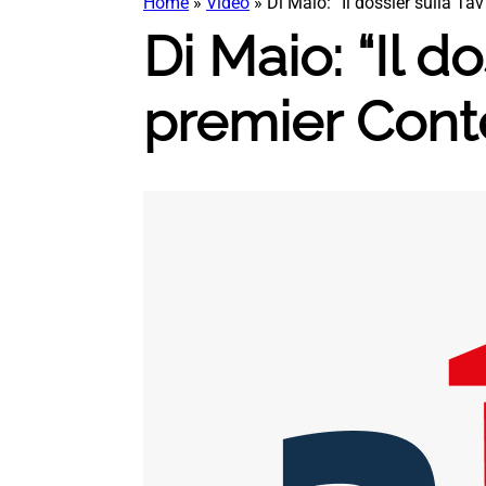
Home
»
Video
»
Di Maio: “Il dossier sulla Ta
Di Maio: “Il d
premier Cont