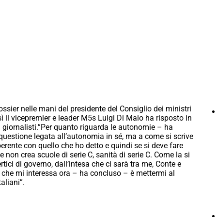
ier nelle mani del presidente del Consiglio dei ministri
ì il vicepremier e leader M5s Luigi Di Maio ha risposto in
giornalisti.”Per quanto riguarda le autonomie – ha
uestione legata all’autonomia in sé, ma a come si scrive
rente con quello che ho detto e quindi se si deve fare
on crea scuole di serie C, sanità di serie C. Come la si
ici di governo, dall’intesa che ci sarà tra me, Conte e
a che mi interessa ora – ha concluso – è mettermi al
aliani”.