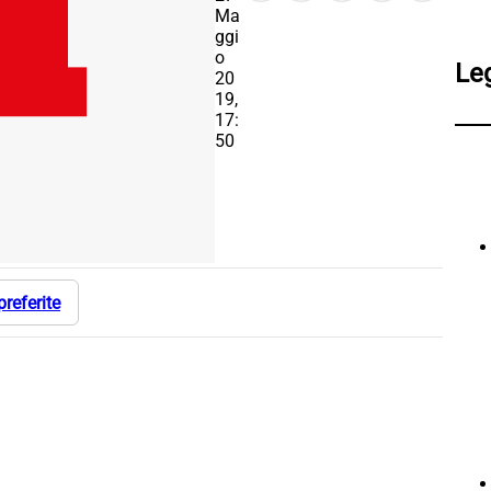
Ma
ggi
o
Le
20
19,
17:
50
preferite