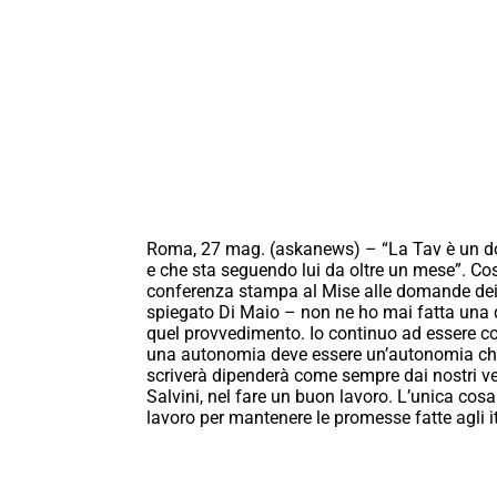
Roma, 27 mag. (askanews) – “La Tav è un doss
e che sta seguendo lui da oltre un mese”. Cos
conferenza stampa al Mise alle domande dei 
spiegato Di Maio – non ne ho mai fatta una q
quel provvedimento. Io continuo ad essere coe
una autonomia deve essere un’autonomia che n
scriverà dipenderà come sempre dai nostri vert
Salvini, nel fare un buon lavoro. L’unica cos
lavoro per mantenere le promesse fatte agli it