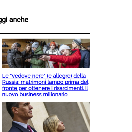
ggi anche
Le “vedove nere” (e allegre) della
Russia: matrimoni lampo prima del
fronte per ottenere i risarcimenti. Il
nuovo business milionario