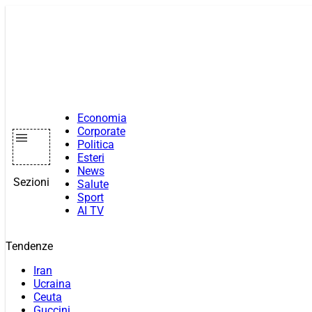
Vai
al
contenuto
Economia
Corporate
Politica
Esteri
News
Sezioni
Salute
Sport
AI TV
Tendenze
Iran
Ucraina
Ceuta
Guccini