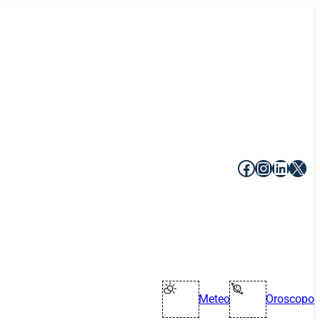
Facebook
Instagr
Linke
X
Meteo
Oroscopo