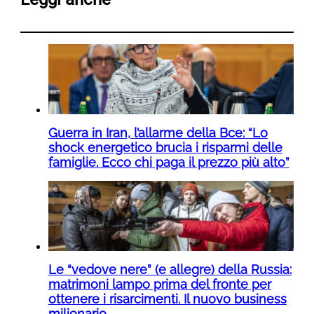
Guerra in Iran, l’allarme della Bce: “Lo
shock energetico brucia i risparmi delle
famiglie. Ecco chi paga il prezzo più alto”
Le “vedove nere” (e allegre) della Russia:
matrimoni lampo prima del fronte per
ottenere i risarcimenti. Il nuovo business
milionario