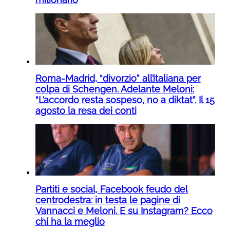
Roma-Madrid, “divorzio” all’italiana per
colpa di Schengen. Adelante Meloni:
“L’accordo resta sospeso, no a diktat”. Il 15
agosto la resa dei conti
Partiti e social, Facebook feudo del
centrodestra: in testa le pagine di
Vannacci e Meloni. E su Instagram? Ecco
chi ha la meglio