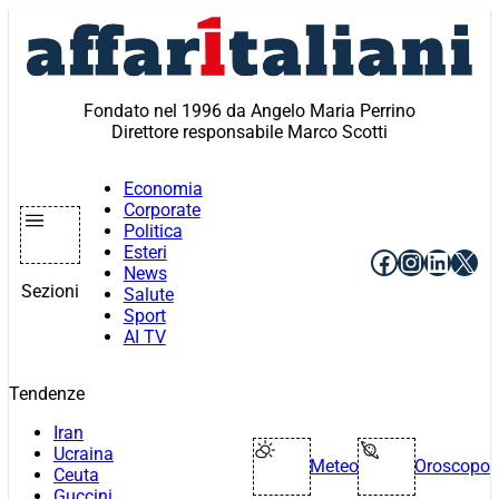
Vai
al
contenuto
Fondato nel 1996 da Angelo Maria Perrino
Direttore responsabile Marco Scotti
Economia
Corporate
Politica
Esteri
Facebook
Instagr
Linke
X
News
Sezioni
Salute
Sport
AI TV
Tendenze
Iran
Ucraina
Meteo
Oroscopo
Ceuta
Guccini