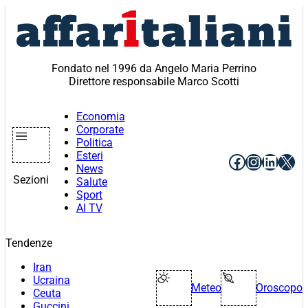
Vai
al
contenuto
Fondato nel 1996 da Angelo Maria Perrino
Direttore responsabile Marco Scotti
Economia
Corporate
Politica
Esteri
Facebook
Instagr
Linke
X
News
Sezioni
Salute
Sport
AI TV
Tendenze
Iran
Ucraina
Meteo
Oroscopo
Ceuta
Guccini