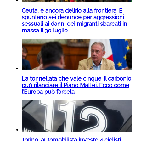
Ceuta, è ancora delirio alla frontiera. E
spuntano sei denunce per aggressioni
sessuali ai danni dei migranti sbarcati in
massa il 30 luglio
La tonnellata che vale cinque: il carbonio
può rilanciare il Piano Mattei. Ecco come
l’Europa può farcela
Torino, automobilista investe 4 ciclisti