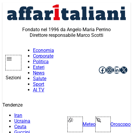
Vai
al
contenuto
Fondato nel 1996 da Angelo Maria Perrino
Direttore responsabile Marco Scotti
Economia
Corporate
Politica
Esteri
Facebook
Instagr
Linke
X
News
Sezioni
Salute
Sport
AI TV
Tendenze
Iran
Ucraina
Meteo
Oroscopo
Ceuta
Guccini