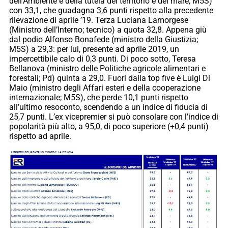
dell’Ambiente e della tutela del territorio e del mare; M5S)
con 33,1, che guadagna 3,6 punti rispetto alla precedente
rilevazione di aprile ’19. Terza Luciana Lamorgese
(Ministro dell’Interno; tecnico) a quota 32,8. Appena giù
dal podio Alfonso Bonafede (ministro della Giustizia;
M5S) a 29,3: per lui, presente ad aprile 2019, un
impercettibile calo di 0,3 punti. Di poco sotto, Teresa
Bellanova (ministro delle Politiche agricole alimentari e
forestali; Pd) quinta a 29,0. Fuori dalla top five è Luigi Di
Maio (ministro degli Affari esteri e della cooperazione
internazionale; M5S), che perde 10,1 punti rispetto
all’ultimo resoconto, scendendo a un indice di fiducia di
25,7 punti. L’ex vicepremier si può consolare con l’indice di
popolarità più alto, a 95,0, di poco superiore (+0,4 punti)
rispetto ad aprile.