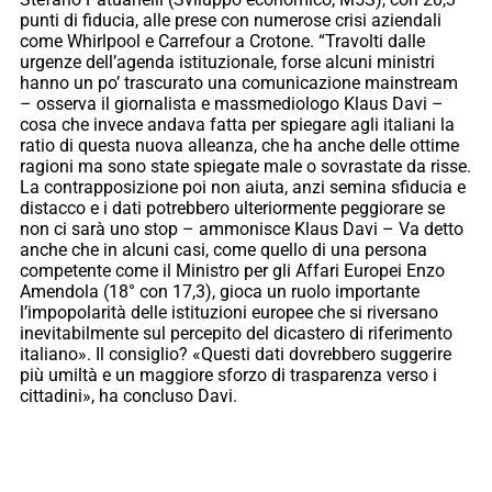
punti di fiducia, alle prese con numerose crisi aziendali
come Whirlpool e Carrefour a Crotone. “Travolti dalle
urgenze dell’agenda istituzionale, forse alcuni ministri
hanno un po’ trascurato una comunicazione mainstream
– osserva il giornalista e massmediologo Klaus Davi –
cosa che invece andava fatta per spiegare agli italiani la
ratio di questa nuova alleanza, che ha anche delle ottime
ragioni ma sono state spiegate male o sovrastate da risse.
La contrapposizione poi non aiuta, anzi semina sfiducia e
distacco e i dati potrebbero ulteriormente peggiorare se
non ci sarà uno stop – ammonisce Klaus Davi – Va detto
anche che in alcuni casi, come quello di una persona
competente come il Ministro per gli Affari Europei Enzo
Amendola (18° con 17,3), gioca un ruolo importante
l’impopolarità delle istituzioni europee che si riversano
inevitabilmente sul percepito del dicastero di riferimento
italiano». Il consiglio? «Questi dati dovrebbero suggerire
più umiltà e un maggiore sforzo di trasparenza verso i
cittadini», ha concluso Davi.