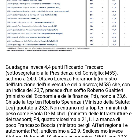
Guadagna invece 4,4 punti Riccardo Fraccaro
(sottosegretario alla Presidenza del Consiglio; M5S),
settimo a 24,0. Ottavo Lorenzo Fioramonti (ministro
dell’Istruzione dell’università e della ricerca; M5S) che, con
un indice del 23,7, precede d’un soffio Roberto Gualtieri
(ministro dell’Economia e delle finanze; Pd), nono a 23,6.
Chiude la top ten Roberto Speranza (Ministro della Salute;
Leu) quotato a 23,3. Non entrano nella top ten ministri di
peso come Paola De Micheli (ministro delle Infrastrutture e
dei trasporti; Pd, quattordicesima a 21,1. La manca di
poco Francesco Boccia (ministro per gli Affari regionali e
autonomie; Pd), undicesimo a 22,9. Sedicesimo invece
Stefano Patuanelli (Sviluppo economico; M5S), con 20,3