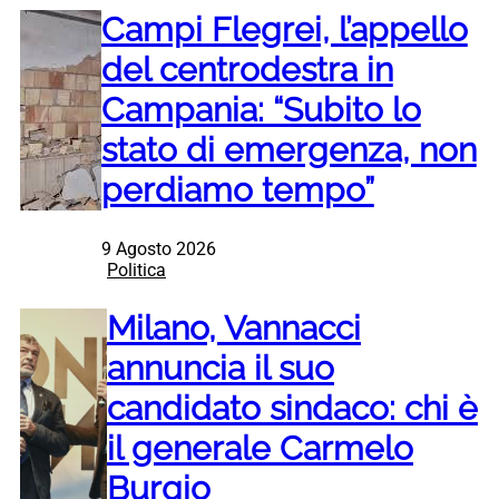
Campi Flegrei, l’appello
del centrodestra in
Campania: “Subito lo
stato di emergenza, non
perdiamo tempo”
9 Agosto 2026
Politica
Milano, Vannacci
annuncia il suo
candidato sindaco: chi è
il generale Carmelo
Burgio