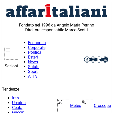
Vai
al
contenuto
Fondato nel 1996 da Angelo Maria Perrino
Direttore responsabile Marco Scotti
Economia
Corporate
Politica
Esteri
Facebook
Instagr
Linke
X
News
Sezioni
Salute
Sport
AI TV
Tendenze
Iran
Ucraina
Meteo
Oroscopo
Ceuta
Guccini