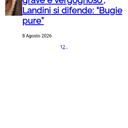
grave e vergognoso”,
Landini si difende: “Bugie
pure”
8 Agosto 2026
1
2
…