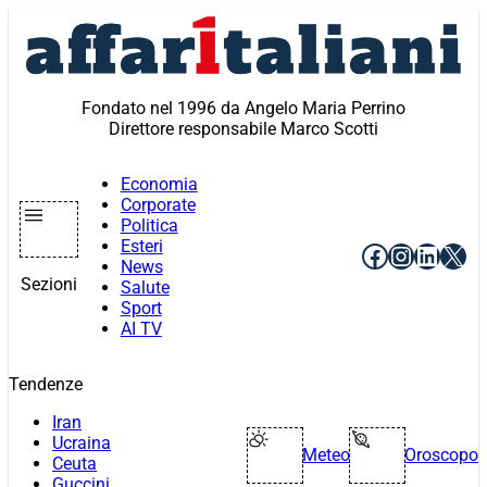
Vai
al
contenuto
Fondato nel 1996 da Angelo Maria Perrino
Direttore responsabile Marco Scotti
Economia
Corporate
Politica
Esteri
Facebook
Instagr
Linke
X
News
Sezioni
Salute
Sport
AI TV
Tendenze
Iran
Ucraina
Meteo
Oroscopo
Ceuta
Guccini