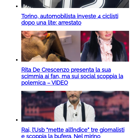
Torino, automobilista investe 4 ciclisti
dopo una lite: arrestato
Rita De Crescenzo presenta la sua
scimmia ai fan, ma sui social scoppia la
polemica – VIDEO
Rai, l’Usb “mette all’indice” tre giornalisti
e scoppia la bufera. Nel mirino