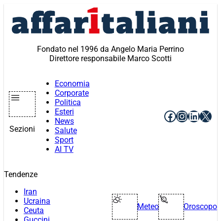
Vai
al
contenuto
Fondato nel 1996 da Angelo Maria Perrino
Direttore responsabile Marco Scotti
Economia
Corporate
Politica
Esteri
Facebook
Instagr
Linke
X
News
Sezioni
Salute
Sport
AI TV
Tendenze
Iran
Ucraina
Meteo
Oroscopo
Ceuta
Guccini