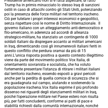
Presidente americano non si è fatta aspettare, di fatto
Trump ha in primis minacciato lo stesso Iraq di sanzioni
ostili in caso di attacchi contro gli Stati Uniti, potenziando
poi la presenza delle forze militari nel territorio iracheno.
Ciò per tutelare i propri interessi economici e geopolitici,
senza rispettare così le norme di Diritto Internazionale. Il
governo italiano con un atteggiamento anti-democratico e
filo-americano, in aderenza ad accordi di alleanza
strategico-militare, ha stanziato un contingente di 1000
soldati italiani da dispiegare accanto ai militari americani
in Iraq, dimenticando così gli innumerevoli italiani feriti in
questo conflitto che perdura oramai da più di 15
anni.L’unica risposta positiva a questo contesto illegittimo
viene da parte del movimento politico Vox Italia, di
orientamento sovranista e socialista, che ha voluto
fortemente presentare l’istanza di ritirare i militari italiani
dal territorio iracheno, essendo esposti a gravi pericoli
anche per la perdita di quella cornice di sicurezza che si
era guadagnata sul campo, aiutando e sostenendo la
popolazione irachena.Vox Italia esprime il più profondo
dissenso nei riguardi degli stanziamenti militari in Iraq,
poiché l’operazione militare nel Paese estero non risulta
più, per fatti concludenti, conforme ai patti di pace e
stabilità richiesti dalla comunità internazionale, nonché