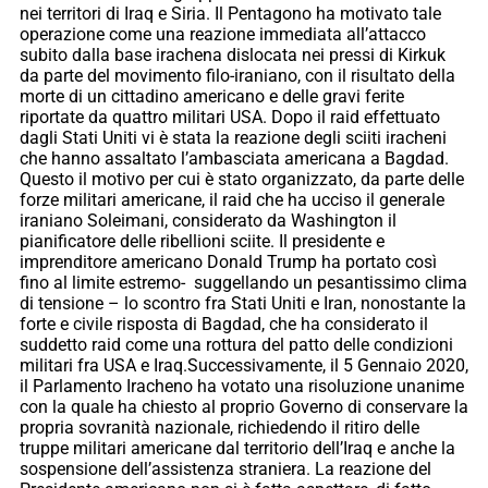
nei territori di Iraq e Siria. Il Pentagono ha motivato tale
operazione come una reazione immediata all’attacco
subito dalla base irachena dislocata nei pressi di Kirkuk
da parte del movimento filo-iraniano, con il risultato della
morte di un cittadino americano e delle gravi ferite
riportate da quattro militari USA. Dopo il raid effettuato
dagli Stati Uniti vi è stata la reazione degli sciiti iracheni
che hanno assaltato l’ambasciata americana a Bagdad.
Questo il motivo per cui è stato organizzato, da parte delle
forze militari americane, il raid che ha ucciso il generale
iraniano Soleimani, considerato da Washington il
pianificatore delle ribellioni sciite. Il presidente e
imprenditore americano Donald Trump ha portato così
fino al limite estremo- suggellando un pesantissimo clima
di tensione – lo scontro fra Stati Uniti e Iran, nonostante la
forte e civile risposta di Bagdad, che ha considerato il
suddetto raid come una rottura del patto delle condizioni
militari fra USA e Iraq.Successivamente, il 5 Gennaio 2020,
il Parlamento Iracheno ha votato una risoluzione unanime
con la quale ha chiesto al proprio Governo di conservare la
propria sovranità nazionale, richiedendo il ritiro delle
truppe militari americane dal territorio dell’Iraq e anche la
sospensione dell’assistenza straniera. La reazione del