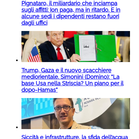
Pignataro, il miliardario che inciampa
sugli affitti: Ion paga, ma in ritardo. E in
alcune sedi i dipendenti restano fuori
dagli uffici
Trump, Gaza e il nuovo scacchiere
mediorientale. Simonini (Domino): “La
base Usa nella Striscia? Un piano per il
dopo-Hamas”
Siccità e infrastrutture, la sfida dell’acqua