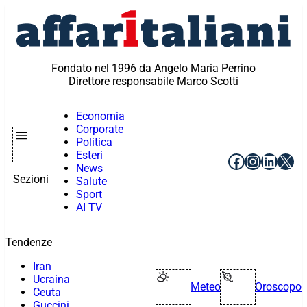
Vai
al
contenuto
Fondato nel 1996 da Angelo Maria Perrino
Direttore responsabile Marco Scotti
Economia
Corporate
Politica
Esteri
Facebook
Instagr
Linke
X
News
Sezioni
Salute
Sport
AI TV
Tendenze
Iran
Ucraina
Meteo
Oroscopo
Ceuta
Guccini