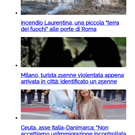
Incendio Laurentina, una piccola “terra
dei fuochi” alle porte di Roma
Milano, turista 21enne violentata appena
arrivata in città: identificato un 25enne
Ceuta, asse Italia-Danimarca: “Non
accettiamo un’immigrazione incontrollata