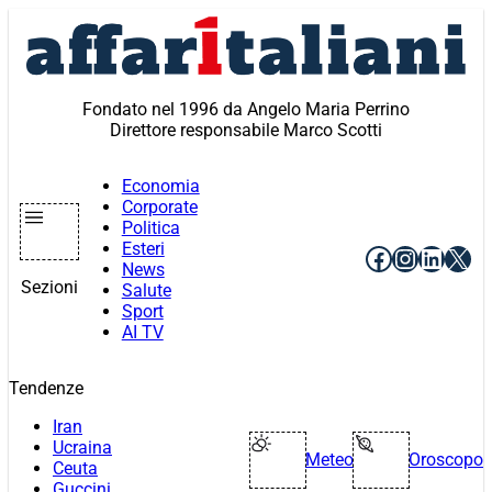
Vai
al
contenuto
Fondato nel 1996 da Angelo Maria Perrino
Direttore responsabile Marco Scotti
Economia
Corporate
Politica
Esteri
Facebook
Instagr
Linke
X
News
Sezioni
Salute
Sport
AI TV
Tendenze
Iran
Ucraina
Meteo
Oroscopo
Ceuta
Guccini