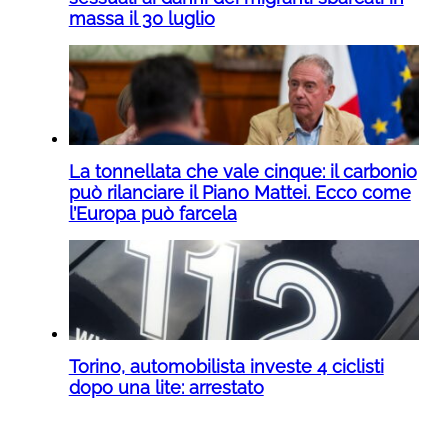
massa il 30 luglio
La tonnellata che vale cinque: il carbonio
può rilanciare il Piano Mattei. Ecco come
l’Europa può farcela
Torino, automobilista investe 4 ciclisti
dopo una lite: arrestato