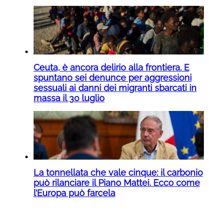
Ceuta, è ancora delirio alla frontiera. E
spuntano sei denunce per aggressioni
sessuali ai danni dei migranti sbarcati in
massa il 30 luglio
La tonnellata che vale cinque: il carbonio
può rilanciare il Piano Mattei. Ecco come
l’Europa può farcela