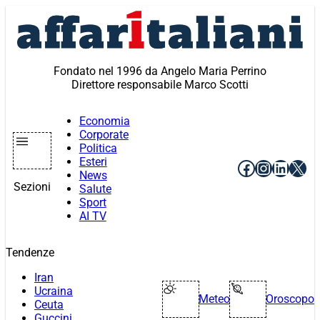
Vai
al
contenuto
Fondato nel 1996 da Angelo Maria Perrino
Direttore responsabile Marco Scotti
Economia
Corporate
Politica
Esteri
Facebook
Instagr
Linke
X
News
Sezioni
Salute
Sport
AI TV
Tendenze
Iran
Ucraina
Meteo
Oroscopo
Ceuta
Guccini