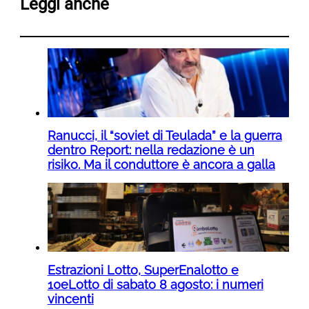
Leggi anche
Ranucci, il “soviet di Teulada” e la guerra
dentro Report: nella redazione è un
risiko. Ma il conduttore è ancora a galla
Estrazioni Lotto, SuperEnalotto e
10eLotto di sabato 8 agosto: i numeri
vincenti