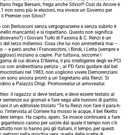
tano frega Bersani, frega anche Silvio!!! Così da Arcore è
 n.1 non sono più le elezioni, ma invece un Governo per
il Premier con Silvio?
 con Berlusconi senza vergognarsene e senza subirlo è
’anello mancante) e si rispettano. Questo non significa
dicevano?) i Giovani Turki di Fassina & C. Renzi è un
no del terzo millennio. Cosa che lui non ammetterà mai –
– e però anche i Franceschini, i Bindi, i Letta (sempre e
ggioso) iniziano a capire. Pur tuttavia, siccome i
ama di cui diceva D’Alema, il più intelligente degli ex-PCI
 con andreottiana perizia -, al PD farsi guidare dal bel
emocristiani nel 1983, non vogliono vivere Demorenziani
non sono ancora pronti a un Segretario alla Renzi. Si
ndino a Palazzo Chigi. Promoveatur ut amoveatur.
eo: il ragazzo si deve testare, e deve essere testato al
entenze sui giornali e fare sega alle riunioni di partito.
i.it un editoriale titolato “Te tu Renzi non fare il para-h-
l’intervista al Corriere ha mosso le acque, il bel fiketto
dere tempo. Ha capito, spero. Se invece continuerà a fare
n gigantesco casino per uscire dal quale il tempo non c’è.
utto non lo hanno più gli italiani, il tempo, per questi
 gettarsi nella mischia vera, quella delle scelte di