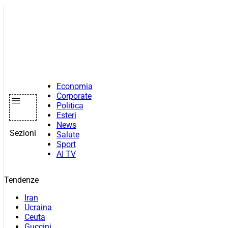
Vai
al
contenuto
Economia
Corporate
Politica
Esteri
News
Sezioni
Salute
Sport
AI TV
Tendenze
Iran
Ucraina
Ceuta
Guccini