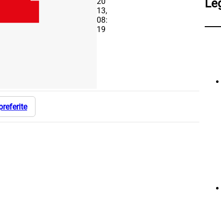
20
Le
13,
08:
19
preferite