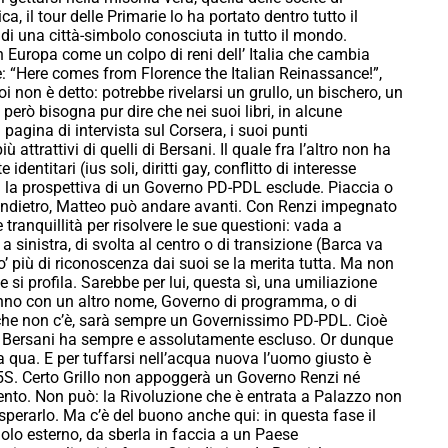
ica, il tour delle Primarie lo ha portato dentro tutto il
o di una città-simbolo conosciuta in tutto il mondo.
 Europa come un colpo di reni dell’ Italia che cambia
ne: “Here comes from Florence the Italian Reinassance!”,
oi non è detto: potrebbe rivelarsi un grullo, un bischero, un
però bisogna pur dire che nei suoi libri, in alcune
pagina di intervista sul Corsera, i suoi punti
ttrattivi di quelli di Bersani. Il quale fra l’altro non ha
dentitari (ius soli, diritti gay, conflitto di interesse
– la prospettiva di un Governo PD-PDL esclude. Piaccia o
e indietro, Matteo può andare avanti. Con Renzi impegnato
ranquillità per risolvere le sue questioni: vada a
 sinistra, di svolta al centro o di transizione (Barca va
’ più di riconoscenza dai suoi se la merita tutta. Ma non
si profila. Sarebbe per lui, questa sì, una umiliazione
nno con un altro nome, Governo di programma, o di
 che non c’è, sarà sempre un Governissimo PD-PDL. Cioè
uigi Bersani ha sempre e assolutamente escluso. Or dunque
 qua. E per tuffarsi nell’acqua nuova l’uomo giusto è
 M5S. Certo Grillo non appoggerà un Governo Renzi né
ento. Non può: la Rivoluzione che è entrata a Palazzo non
 sperarlo. Ma c’è del buono anche qui: in questa fase il
golo esterno, da sberla in faccia a un Paese