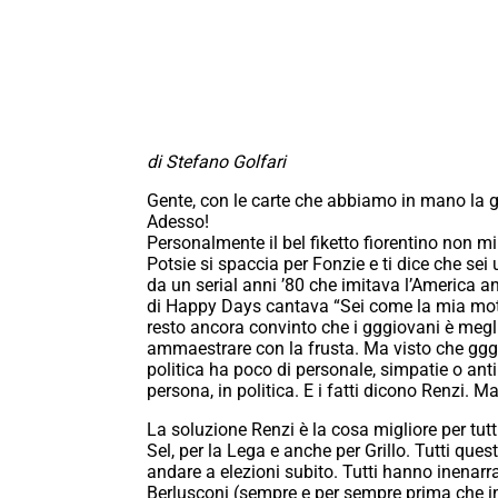
di Stefano Golfari
Gente, con le carte che abbiamo in mano la g
Adesso!
Personalmente il bel fiketto fiorentino non mi
Potsie si spaccia per Fonzie e ti dice che sei
da un serial anni ’80 che imitava l’America a
di Happy Days cantava “Sei come la mia mot
resto ancora convinto che i gggiovani è megli
ammaestrare con la frusta. Ma visto che gg
politica ha poco di personale, simpatie o ant
persona, in politica. E i fatti dicono Renzi. 
La soluzione Renzi è la cosa migliore per tutti:
Sel, per la Lega e anche per Grillo. Tutti que
andare a elezioni subito. Tutti hanno inenarrab
Berlusconi (sempre e per sempre prima che in