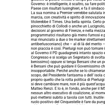
Governo: è intelligente, è scaltro, sa fare polit
Paese con risultati lusinghieri, e fa il sindac
La sua nomina a Premier verrebbe salutata in
marcia, con creatività e spirito di innovazio
titolerebbe il Times. Una bella spinta. Certo p
pinocchietto di Collodi o anche un Lucignolo, 
decisioni al governo di Firenze, e nella mezza 
programmatici risultano già meno fumosi e più a
mai rinunciato a due o tre marker strettamente i
antiberlusconiano) che – al di là del merito 
non piaccia è così. Pierluigi non può tornar
al Governo il PD guadagnerà intanto spazio e t
Congresso e si scelga un Segretario di svolta a
benissimo) oppure si tenga Bersani che un po
è Bersani che può guidare il Governissimo che 
insopportabile. Perché anche se lo chiamera
scopo, del Presidente fantasma o dell’ isola
proprio quello che la rotta politica di Pierl
si deve cambiare mare, non è più quest’acqua
Matteo Renzi. E lo è, in fondo, anche per il
nessun altro esecutivo di coalizione, al mom
può mettersi subito a tavola con tutti. Inutile
ruolo positivo del Cinquestelle è fare da pun