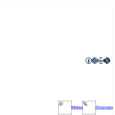
Facebook
Instagr
Linke
X
Meteo
Oroscopo