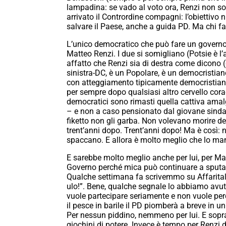
lampadina: se vado al voto ora, Renzi non sol
arrivato il Contrordine compagni: l’obiettivo
salvare il Paese, anche a guida PD. Ma chi fa 
L’unico democratico che può fare un governo
Matteo Renzi. I due si somigliano (Potsie è l
affatto che Renzi sia di destra come dicono (
sinistra-DC, è un Popolare, è un democristia
con atteggiamento tipicamente democristiano 
per sempre dopo qualsiasi altro cervello cora
democratici sono rimasti quella cattiva amalg
– e non a caso pensionato dal giovane sindaco
fiketto non gli garba. Non volevano morire d
trent’anni dopo. Trent’anni dopo! Ma è così: 
spaccano. E allora è molto meglio che lo ma
E sarebbe molto meglio anche per lui, per Matt
Governo perché mica può continuare a sputar s
Qualche settimana fa scrivemmo su Affaritalian
ulo!”. Bene, qualche segnale lo abbiamo avuto: 
vuole partecipare seriamente e non vuole per
il pesce in barile il PD piomberà a breve in u
Per nessun piddino, nemmeno per lui. E sopratt
giochini di potere. Invece è tempo per Renzi di