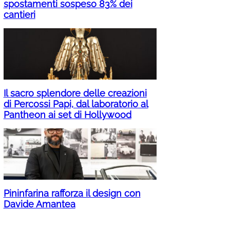
spostamenti sospeso 83% dei
cantieri
Il sacro splendore delle creazioni
di Percossi Papi, dal laboratorio al
Pantheon ai set di Hollywood
Pininfarina rafforza il design con
Davide Amantea