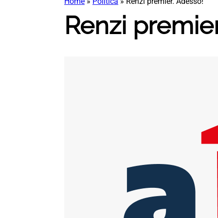
Home
»
Politica
»
Renzi premier. Adesso!
Renzi premier