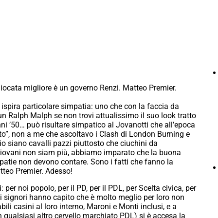
iocata migliore è un governo Renzi. Matteo Premier.
 ispira particolare simpatia: uno che con la faccia da
 un Ralph Malph se non trovi attualissimo il suo look tratto
nni ’50… può risultare simpatico al Jovanotti che all’epoca
o”, non a me che ascoltavo i Clash di London Burning e
o siano cavalli pazzi piuttosto che ciuchini da
giovani non siam più, abbiamo imparato che la buona
ipatie non devono contare. Sono i fatti che fanno la
Matteo Premier. Adesso!
 per noi popolo, per il PD, per il PDL, per Scelta civica, per
sti signori hanno capito che è molto meglio per loro non
ili casini al loro interno, Maroni e Monti inclusi, e a
 qualsiasi altro cervello marchiato PDL) si è accesa la