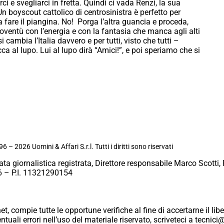
e svegliarci in fretta. Quindi ci vada Renzi, la sua
Un boyscout cattolico di centrosinistra è perfetto per
a fare il piangina. No! Porga l’altra guancia e proceda,
ioventù con l’energia e con la fantasia che manca agli alti
cambia l’Italia davvero e per tutti, visto che tutti –
ca al lupo. Lui al lupo dirà “Amici!”, e poi speriamo che si
6 – 2026 Uomini & Affari S.r.l. Tutti i diritti sono riservati
ata giornalistica registrata, Direttore responsabile Marco Scotti, 
 – P.I. 11321290154
et, compie tutte le opportune verifiche al fine di accertarne il libe
eventuali errori nell’uso del materiale riservato, scriveteci a tecn