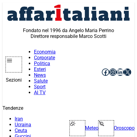
Vai
al
contenuto
Fondato nel 1996 da Angelo Maria Perrino
Direttore responsabile Marco Scotti
Economia
Corporate
Politica
Esteri
Facebook
Instagr
Linke
X
News
Sezioni
Salute
Sport
AI TV
Tendenze
Iran
Ucraina
Meteo
Oroscopo
Ceuta
Guccini