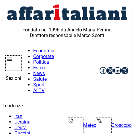
Vai
al
contenuto
Fondato nel 1996 da Angelo Maria Perrino
Direttore responsabile Marco Scotti
Economia
Corporate
Politica
Esteri
Facebook
Instagr
Linke
X
News
Sezioni
Salute
Sport
AI TV
Tendenze
Iran
Ucraina
Meteo
Oroscopo
Ceuta
Guccini