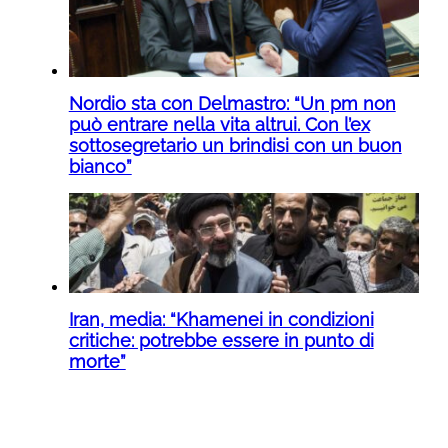
Nordio sta con Delmastro: “Un pm non
può entrare nella vita altrui. Con l’ex
sottosegretario un brindisi con un buon
bianco”
Iran, media: “Khamenei in condizioni
critiche: potrebbe essere in punto di
morte”