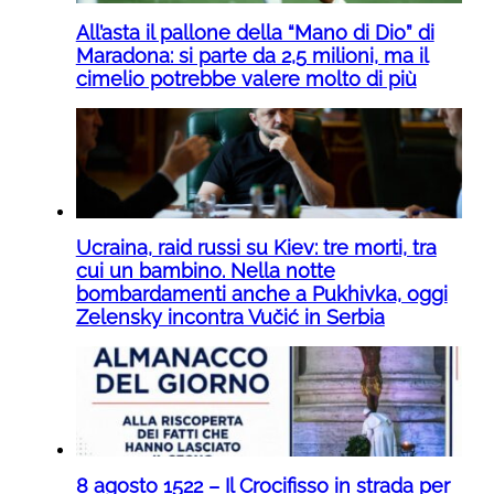
All’asta il pallone della “Mano di Dio” di
Maradona: si parte da 2,5 milioni, ma il
cimelio potrebbe valere molto di più
Ucraina, raid russi su Kiev: tre morti, tra
cui un bambino. Nella notte
bombardamenti anche a Pukhivka, oggi
Zelensky incontra Vučić in Serbia
8 agosto 1522 – Il Crocifisso in strada per