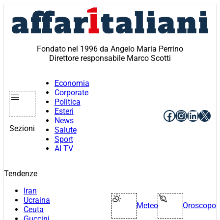
Vai
al
contenuto
Fondato nel 1996 da Angelo Maria Perrino
Direttore responsabile Marco Scotti
Economia
Corporate
Politica
Esteri
Facebook
Instagr
Linke
X
News
Sezioni
Salute
Sport
AI TV
Tendenze
Iran
Ucraina
Meteo
Oroscopo
Ceuta
Guccini