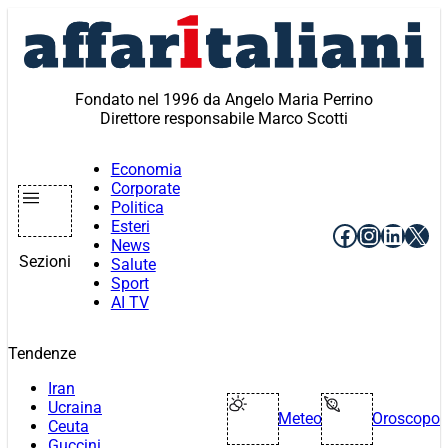
Vai
al
contenuto
Fondato nel 1996 da Angelo Maria Perrino
Direttore responsabile Marco Scotti
Economia
Corporate
Politica
Esteri
Facebook
Instagr
Linke
X
News
Sezioni
Salute
Sport
AI TV
Tendenze
Iran
Ucraina
Meteo
Oroscopo
Ceuta
Guccini