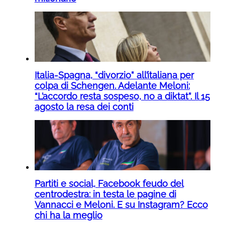
Italia-Spagna, “divorzio” all’italiana per
colpa di Schengen. Adelante Meloni:
“L’accordo resta sospeso, no a diktat”. Il 15
agosto la resa dei conti
Partiti e social, Facebook feudo del
centrodestra: in testa le pagine di
Vannacci e Meloni. E su Instagram? Ecco
chi ha la meglio